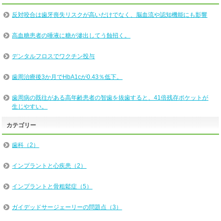
反対咬合は歯牙喪失リスクが高いだけでなく、脳血流や認知機能にも影響
高血糖患者の唾液に糖が滲出してう蝕招く。
デンタルフロスでワクチン投与
歯周治療後3か月でHbA1cが0.43％低下。
歯周病の既往がある高年齢患者の智歯を抜歯すると、41倍残存ポケットが
生じやすい。
カテゴリー
歯科（2）
インプラントと心疾患（2）
インプラントと骨粗鬆症（5）
ガイデッドサージェーリーの問題点（3）