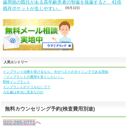
歯周病の既往がある高年齢患者の智歯を抜歯すると、41倍
残存ポケットが生じやすい。
09月10日
人気エントリー
インプラント治療を受けるなら、今がベストのタイミングである理由
『インプラントの費用を安くしたい！』
即時インプラント
インプラントがドリルなしで？
入れ歯は本当に安全なのか
無料カウンセリング予約(検査費用別途)
022-285-0771
へ