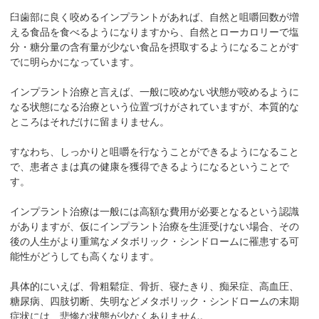
臼歯部に良く咬めるインプラントがあれば、自然と咀嚼回数が増
える食品を食べるようになりますから、自然とローカロリーで塩
分・糖分量の含有量が少ない食品を摂取するようになることがす
でに明らかになっています。
インプラント治療と言えば、一般に咬めない状態が咬めるように
なる状態になる治療という位置づけがされていますが、本質的な
ところはそれだけに留まりません。
すなわち、しっかりと咀嚼を行なうことができるようになること
で、患者さまは真の健康を獲得できるようになるということで
す。
インプラント治療は一般には高額な費用が必要となるという認識
がありますが、仮にインプラント治療を生涯受けない場合、その
後の人生がより重篤なメタボリック・シンドロームに罹患する可
能性がどうしても高くなります。
具体的にいえば、骨粗鬆症、骨折、寝たきり、痴呆症、高血圧、
糖尿病、四肢切断、失明などメタボリック・シンドロームの末期
症状には、悲惨な状態が少なくありません。