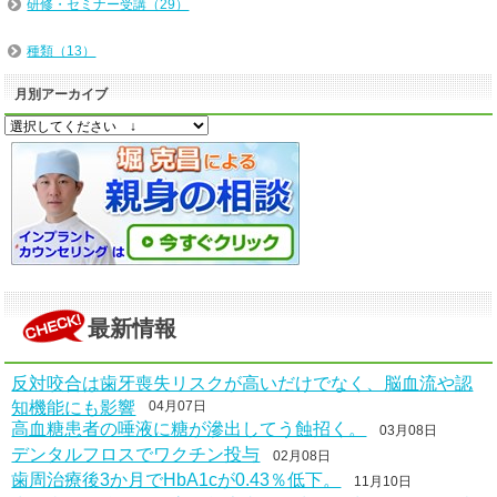
研修・セミナー受講（29）
種類（13）
月別アーカイブ
最新情報
反対咬合は歯牙喪失リスクが高いだけでなく、脳血流や認
知機能にも影響
04月07日
高血糖患者の唾液に糖が滲出してう蝕招く。
03月08日
デンタルフロスでワクチン投与
02月08日
歯周治療後3か月でHbA1cが0.43％低下。
11月10日