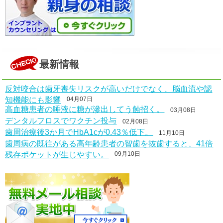
最新情報
反対咬合は歯牙喪失リスクが高いだけでなく、脳血流や認
知機能にも影響
04月07日
高血糖患者の唾液に糖が滲出してう蝕招く。
03月08日
デンタルフロスでワクチン投与
02月08日
歯周治療後3か月でHbA1cが0.43％低下。
11月10日
歯周病の既往がある高年齢患者の智歯を抜歯すると、41倍
残存ポケットが生じやすい。
09月10日