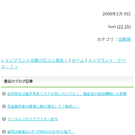
2008年2月 8日
hori
(
22:15
)
カテゴリ：
治療例
« インプラント治療の口コミ発生！
|
ホーム
|
インプラント ケー
ス：７ »
最近のブログ記事
反対咬合は歯牙喪失リスクが高いだけでなく、脳血流や認知機能にも影響
高血糖患者の唾液に糖が滲出してう蝕招く。
デンタルフロスでワクチン投与
歯周治療後3か月でHbA1cが0.43％低下。