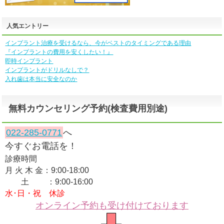
人気エントリー
インプラント治療を受けるなら、今がベストのタイミングである理由
『インプラントの費用を安くしたい！』
即時インプラント
インプラントがドリルなしで？
入れ歯は本当に安全なのか
無料カウンセリング予約(検査費用別途)
022-285-0771
へ
今すぐお電話を！
診療時間
月 火 木 金：9:00-18:00
土 ：9:00-16:00
水･日・祝 休診
オンライン予約も受け付けております