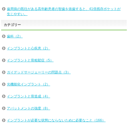
歯周病の既往がある高年齢患者の智歯を抜歯すると、41倍残存ポケットが
生じやすい。
カテゴリー
歯科（2）
インプラントと心疾患（2）
インプラントと骨粗鬆症（5）
ガイデッドサージェーリーの問題点（3）
光機能化インプラント（2）
インプラントと骨造成（4）
アバットメントの強度（8）
インプラントが必要な状態にならないために必要なこと（166）