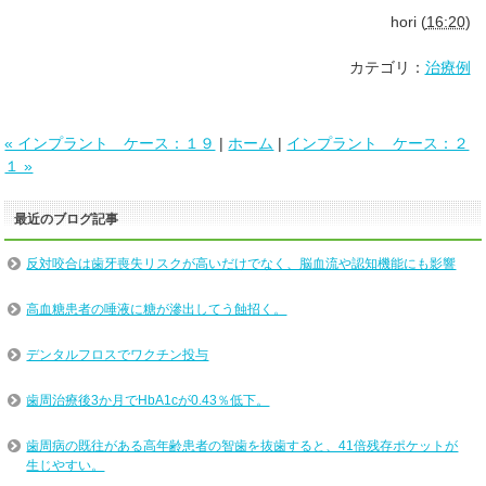
hori
(
16:20
)
カテゴリ：
治療例
« インプラント ケース：１９
|
ホーム
|
インプラント ケース：２
１ »
最近のブログ記事
反対咬合は歯牙喪失リスクが高いだけでなく、脳血流や認知機能にも影響
高血糖患者の唾液に糖が滲出してう蝕招く。
デンタルフロスでワクチン投与
歯周治療後3か月でHbA1cが0.43％低下。
歯周病の既往がある高年齢患者の智歯を抜歯すると、41倍残存ポケットが
生じやすい。