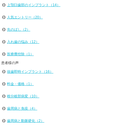
上顎臼歯部のインプラント（14）
人気エントリー（20）
先のばし（2）
入れ歯の悩み（12）
医療費控除（1）
患者様の声
抜歯即時インプラント（16）
料金・価格（1）
根分岐部病変（10）
歯周病と免疫（4）
歯周病と動脈硬化（2）