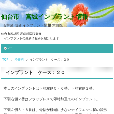
仙台市 宮城インプラント情報
若林区 仙台 インプラント情報 太白区
仙台市若林区 堀歯科医院監修
インプラントの最新情報をお届けします
メニュー
TOP
治療例
インプラント ケース：２０
インプラント ケース：２０
本日のインプラントは下顎左側５・６番、下顎右側２番。
下顎右側２番はフラップレスで即時加重でのインプラント。
下顎左側５・６番は、骨幅が極端に少ないナイフエッジ状の骨形