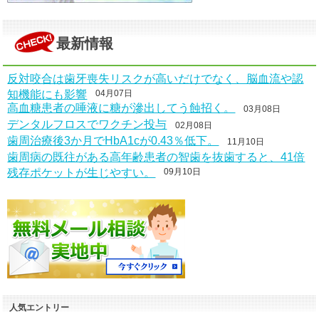
最新情報
反対咬合は歯牙喪失リスクが高いだけでなく、脳血流や認
知機能にも影響
04月07日
高血糖患者の唾液に糖が滲出してう蝕招く。
03月08日
デンタルフロスでワクチン投与
02月08日
歯周治療後3か月でHbA1cが0.43％低下。
11月10日
歯周病の既往がある高年齢患者の智歯を抜歯すると、41倍
残存ポケットが生じやすい。
09月10日
人気エントリー