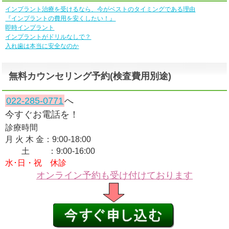
インプラント治療を受けるなら、今がベストのタイミングである理由
『インプラントの費用を安くしたい！』
即時インプラント
インプラントがドリルなしで？
入れ歯は本当に安全なのか
無料カウンセリング予約(検査費用別途)
022-285-0771
へ
今すぐお電話を！
診療時間
月 火 木 金：9:00-18:00
土 ：9:00-16:00
水･日・祝 休診
オンライン予約も受け付けております