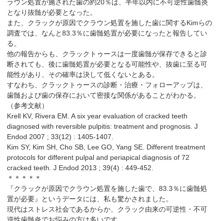
ラウン処置が施された歯の約20％は、半年以内に不可逆性歯髄炎
となり抜髄が必要となった。
また、クラックが原因でクラウン処置を施した歯に関するKimらの
調査では、なんと83.3％に歯髄処置が必要になったと報告してい
る。
他の報告からも、クラックトゥースは一度歯髄が保存できると診
断されても、後に歯髄処置が必要となる可能性や、抜歯に至る可
能性があり、その確率は決して低くないとある。
すなわち、クラックトゥースの診断・治療・フォローアップは、
歯髄および歯の保存において密接な関係があることがわかる。
（参考文献）
Krell KV, Rivera EM. A six year evaluation of cracked teeth
diagnosed with reversible pulpitis: treatment and prognosis. J
Endod 2007 ; 33(12) : 1405-1407.
Kim SY, Kim SH, Cho SB, Lee GO, Yang SE. Different treatment
protocols for different pulpal and periapical diagnosis of 72
cracked teeth. J Endod 2013 ; 39(4) : 449-452.
＊＊＊＊＊
『クラックが原因でクラウン処置を施した歯で、83.3％に歯髄処
置が必要』というデータには、私も驚かされました。
現代はストレス社会であるからか、クラック由来の可逆性・不可
逆性歯髄炎でお悩みの方は多いです。