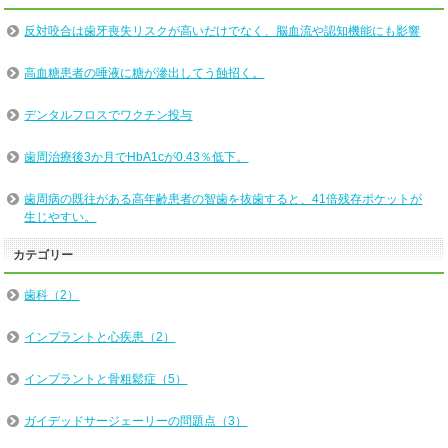
反対咬合は歯牙喪失リスクが高いだけでなく、脳血流や認知機能にも影響
高血糖患者の唾液に糖が滲出してう蝕招く。
デンタルフロスでワクチン投与
歯周治療後3か月でHbA1cが0.43％低下。
歯周病の既往がある高年齢患者の智歯を抜歯すると、41倍残存ポケットが
生じやすい。
カテゴリー
歯科（2）
インプラントと心疾患（2）
インプラントと骨粗鬆症（5）
ガイデッドサージェーリーの問題点（3）