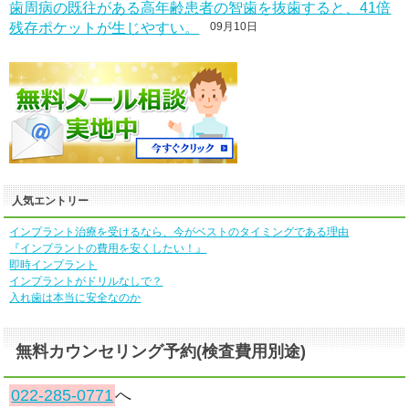
歯周病の既往がある高年齢患者の智歯を抜歯すると、41倍
残存ポケットが生じやすい。
09月10日
人気エントリー
インプラント治療を受けるなら、今がベストのタイミングである理由
『インプラントの費用を安くしたい！』
即時インプラント
インプラントがドリルなしで？
入れ歯は本当に安全なのか
無料カウンセリング予約(検査費用別途)
022-285-0771
へ