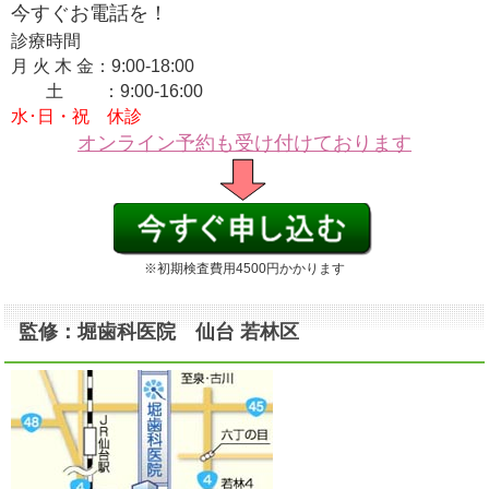
今すぐお電話を！
診療時間
月 火 木 金：9:00-18:00
土 ：9:00-16:00
水･日・祝 休診
オンライン予約も受け付けております
※初期検査費用4500円かかります
監修：堀歯科医院 仙台 若林区