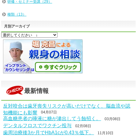
研修・セミナー受講（29）
種類（13）
月別アーカイブ
最新情報
反対咬合は歯牙喪失リスクが高いだけでなく、脳血流や認
知機能にも影響
04月07日
高血糖患者の唾液に糖が滲出してう蝕招く。
03月08日
デンタルフロスでワクチン投与
02月08日
歯周治療後3か月でHbA1cが0.43％低下。
11月10日