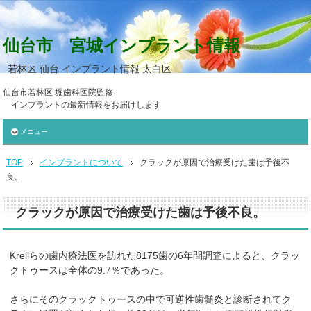
仙台市 宮城インプラント情報
若林区 仙台 インプラント情報 太白区
仙台市若林区 堀歯科医院監修
インプラントの最新情報をお届けします
メニュー
TOP
インプラントについて
クラックが原因で治療受けた歯は予後不
良。
クラックが原因で治療受けた歯は予後不良。
Krellらの歯内療法医を訪れた8175歯の6年間調査によると、クラッ
クトゥースは全体の9.7％であった。
さらにそのクラックトゥースの中で可逆性歯髄炎と診断されてク