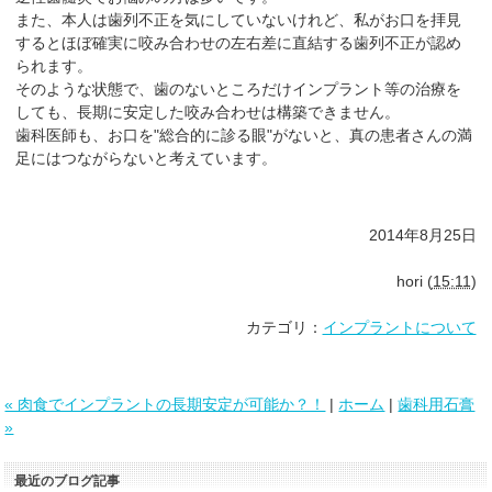
また、本人は歯列不正を気にしていないけれど、私がお口を拝見
するとほぼ確実に咬み合わせの左右差に直結する歯列不正が認め
られます。
そのような状態で、歯のないところだけインプラント等の治療を
しても、長期に安定した咬み合わせは構築できません。
歯科医師も、お口を"総合的に診る眼"がないと、真の患者さんの満
足にはつながらないと考えています。
2014年8月25日
hori
(
15:11
)
カテゴリ：
インプラントについて
« 肉食でインプラントの長期安定が可能か？！
|
ホーム
|
歯科用石膏
»
最近のブログ記事