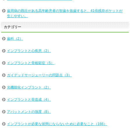
歯周病の既往がある高年齢患者の智歯を抜歯すると、41倍残存ポケットが
生じやすい。
カテゴリー
歯科（2）
インプラントと心疾患（2）
インプラントと骨粗鬆症（5）
ガイデッドサージェーリーの問題点（3）
光機能化インプラント（2）
インプラントと骨造成（4）
アバットメントの強度（8）
インプラントが必要な状態にならないために必要なこと（166）