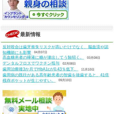
最新情報
反対咬合は歯牙喪失リスクが高いだけでなく、脳血流や認
知機能にも影響
04月07日
高血糖患者の唾液に糖が滲出してう蝕招く。
03月08日
デンタルフロスでワクチン投与
02月08日
歯周治療後3か月でHbA1cが0.43％低下。
11月10日
歯周病の既往がある高年齢患者の智歯を抜歯すると、41倍
残存ポケットが生じやすい。
09月10日