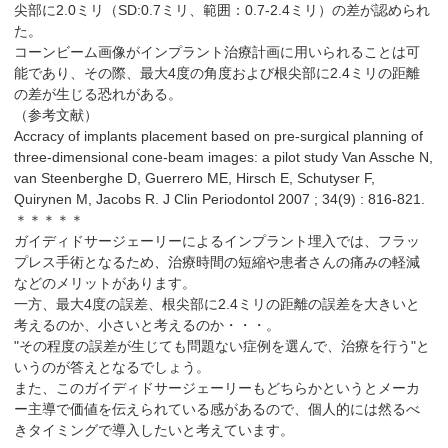
尖部に2.0ミリ（SD:0.7ミリ、範囲：0.7-2.4ミリ）の差が認められ
た。
コーンビーム画像がインプラント治療計画に用いられることは可
能であり、その際、最大4度の角度および根尖部に2.4ミリの距離
の差が生じる恐れがある。
（参考文献）
Accracy of implants placement based on pre-surgical planning of
three-dimensional cone-beam images: a pilot study Van Assche N,
van Steenberghe D, Guerrero ME, Hirsch E, Schutyser F,
Quirynen M, Jacobs R. J Clin Periodontol 2007 ; 34(9) : 816-821.
＊＊＊＊＊
ガイディドサージェーリーによるインプラント埋入では、フラッ
プレス手術となるため、治療時間の短縮や患者さんの痛みの軽減
などのメリットがあります。
一方、最大4度の誤差、根尖部に2.4ミリの距離の誤差を大きいと
考えるのか、小さいと考えるのか・・・。
"その程度の誤差が生じても問題ない症例を選んで、治療を行う"と
いうのが答えとなるでしょう。
また、このガイディドサージェーリーもどちらかというとメーカ
ー主導で価値を伝えられている感があるので、個人的には然るべ
きタイミングで導入したいと考えています。