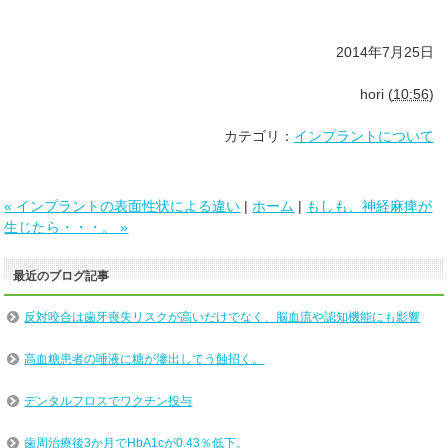
2014年7月25日
hori
(
10:56
)
カテゴリ：
インプラントについて
« インプラントの表面性状による違い
|
ホーム
|
もしも、神経麻痺が
生じたら・・・。 »
最近のブログ記事
反対咬合は歯牙喪失リスクが高いだけでなく、脳血流や認知機能にも影響
高血糖患者の唾液に糖が滲出してう蝕招く。
デンタルフロスでワクチン投与
歯周治療後3か月でHbA1cが0.43％低下。