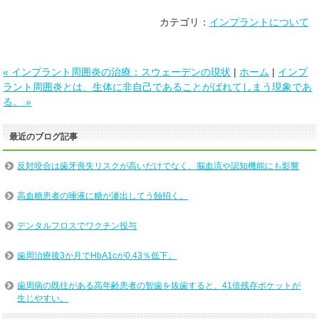
カテゴリ：
インプラントについて
« インプラント周囲炎の治療：スウェーデンの現状
|
ホーム
|
インプ
ラント周囲炎とは、生体に非自己であることがばれてしまう現象であ
る。 »
最近のブログ記事
反対咬合は歯牙喪失リスクが高いだけでなく、脳血流や認知機能にも影響
高血糖患者の唾液に糖が滲出してう蝕招く。
デンタルフロスでワクチン投与
歯周治療後3か月でHbA1cが0.43％低下。
歯周病の既往がある高年齢患者の智歯を抜歯すると、41倍残存ポケットが
生じやすい。