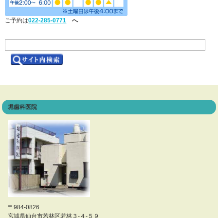
ご予約は
022-285-0771
へ
堀歯科医院
〒984-0826
宮城県仙台市若林区若林３-４-５９