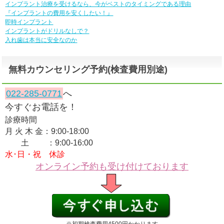
インプラント治療を受けるなら、今がベストのタイミングである理由
『インプラントの費用を安くしたい！』
即時インプラント
インプラントがドリルなしで？
入れ歯は本当に安全なのか
無料カウンセリング予約(検査費用別途)
022-285-0771
へ
今すぐお電話を！
診療時間
月 火 木 金：9:00-18:00
土 ：9:00-16:00
水･日・祝 休診
オンライン予約も受け付けております
※初期検査費用4500円かかります