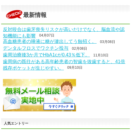
最新情報
反対咬合は歯牙喪失リスクが高いだけでなく、脳血流や認
知機能にも影響
04月07日
高血糖患者の唾液に糖が滲出してう蝕招く。
03月08日
デンタルフロスでワクチン投与
02月08日
歯周治療後3か月でHbA1cが0.43％低下。
11月10日
歯周病の既往がある高年齢患者の智歯を抜歯すると、41倍
残存ポケットが生じやすい。
09月10日
人気エントリー