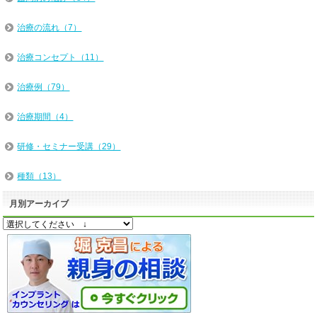
治療の流れ（7）
治療コンセプト（11）
治療例（79）
治療期間（4）
研修・セミナー受講（29）
種類（13）
月別アーカイブ