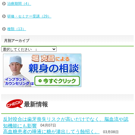
治療期間（4）
研修・セミナー受講（29）
種類（13）
月別アーカイブ
最新情報
反対咬合は歯牙喪失リスクが高いだけでなく、脳血流や認
知機能にも影響
04月07日
高血糖患者の唾液に糖が滲出してう蝕招く。
03月08日