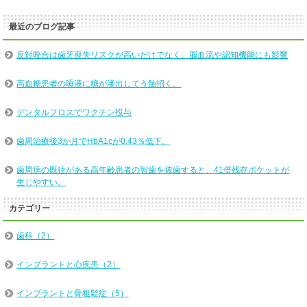
最近のブログ記事
反対咬合は歯牙喪失リスクが高いだけでなく、脳血流や認知機能にも影響
高血糖患者の唾液に糖が滲出してう蝕招く。
デンタルフロスでワクチン投与
歯周治療後3か月でHbA1cが0.43％低下。
歯周病の既往がある高年齢患者の智歯を抜歯すると、41倍残存ポケットが
生じやすい。
カテゴリー
歯科（2）
インプラントと心疾患（2）
インプラントと骨粗鬆症（5）