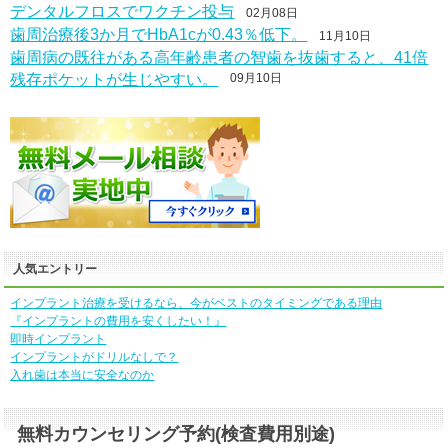
デンタルフロスでワクチン投与
02月08日
歯周治療後3か月でHbA1cが0.43％低下。
11月10日
歯周病の既往がある高年齢患者の智歯を抜歯すると、41倍
残存ポケットが生じやすい。
09月10日
人気エントリー
インプラント治療を受けるなら、今がベストのタイミングである理由
『インプラントの費用を安くしたい！』
即時インプラント
インプラントがドリルなしで？
入れ歯は本当に安全なのか
無料カウンセリング予約(検査費用別途)