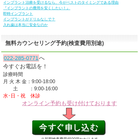
インプラント治療を受けるなら、今がベストのタイミングである理由
『インプラントの費用を安くしたい！』
即時インプラント
インプラントがドリルなしで？
入れ歯は本当に安全なのか
無料カウンセリング予約(検査費用別途)
022-285-0771
へ
今すぐお電話を！
診療時間
月 火 木 金：9:00-18:00
土 ：9:00-16:00
水･日・祝 休診
オンライン予約も受け付けております
※初期検査費用4500円かかります