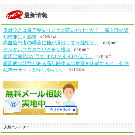
最新情報
反対咬合は歯牙喪失リスクが高いだけでなく、脳血流や認
知機能にも影響
04月07日
高血糖患者の唾液に糖が滲出してう蝕招く。
03月08日
デンタルフロスでワクチン投与
02月08日
歯周治療後3か月でHbA1cが0.43％低下。
11月10日
歯周病の既往がある高年齢患者の智歯を抜歯すると、41倍
残存ポケットが生じやすい。
09月10日
人気エントリー