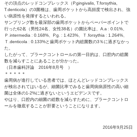
その頂点のレッドコンプレックス（P.gingivalis, T.forsythia,
T.denticola）の3菌種は、歯周ポケットから高頻度で検出され、強
い病原性を発揮するといわれる。
サンプリング数を最深部の歯周ポケットからペーパーポイントで
行った62名（男性24名、女性38名）の菌比率は、A.a : 0.01%、
Ｐ.intermedia : 0.168%、P.g. : 1.423%、Ｔ.forsythia : 1.264%、
Ｔ.denticola : 0.133%と歯周ポケット内総菌数の3％に過ぎなかっ
た。
したがって、プラークコントロールの第一目的は、口腔内の総菌
数を減らすことにあることが分かった。
（日本歯科評論 2016年8月号 ）
＊＊＊＊＊
歯周病が進行している患者では、ほとんどレッドコンプレックス
が検出されてはいるが、細菌比率でみると歯周病病原性の高い細
菌は全体の1-2%に過ぎないというエビデンスです。
やはり、口腔内の細菌の総数を減らすために、プラークコントロ
ールを徹底することが肝要ということになります。
2016年9月25日