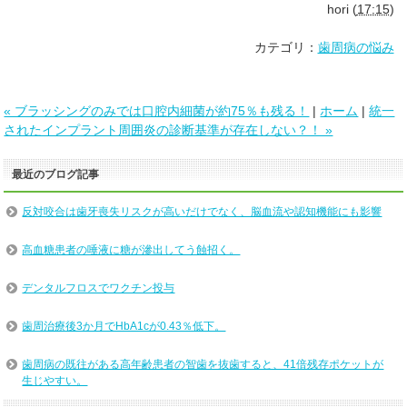
hori
(
17:15
)
カテゴリ：
歯周病の悩み
« ブラッシングのみでは口腔内細菌が約75％も残る！
|
ホーム
|
統一
されたインプラント周囲炎の診断基準が存在しない？！ »
最近のブログ記事
反対咬合は歯牙喪失リスクが高いだけでなく、脳血流や認知機能にも影響
高血糖患者の唾液に糖が滲出してう蝕招く。
デンタルフロスでワクチン投与
歯周治療後3か月でHbA1cが0.43％低下。
歯周病の既往がある高年齢患者の智歯を抜歯すると、41倍残存ポケットが
生じやすい。