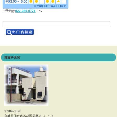
ご予約は
022-285-0771
へ
堀歯科医院
〒984-0826
宮城県仙台市若林区若林３-４-５９