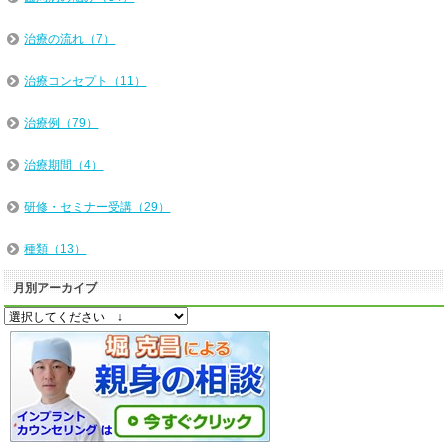
治療の流れ（7）
治療コンセプト（11）
治療例（79）
治療期間（4）
研修・セミナー受講（29）
種類（13）
月別アーカイブ