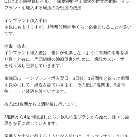
CTによる歯槽骨レベル、下歯槽神経や上顎洞の位置の把握、イン
プラントを埋入する場所の骨密度の把握
インプラント埋入手術
本数にもよりますが、1時間?1時間半くらい必要となることが多い
です。
消毒・抜糸
インプラント埋入後は、傷口が化膿しないように周囲の消毒を繰
り返すと共に、周囲組織の治癒促進のために、炭酸ガスレーザー
を繰り返し照射していきます。
来院日は、インプラント埋入翌日、3日後、1週間後と徐々に期間
を長めにして、経過を診ていきます。その後は2週間後、3週間
後・・・と経過を診ていきます。
抜糸は1週間から２週間後に行います。
3週間から4週間経過したら、軟毛の歯ブラシから始め、徐々に歯
磨きを元に戻していきます。
歯磨きが十分に行えるようになる前には、グルコンサン・クロル