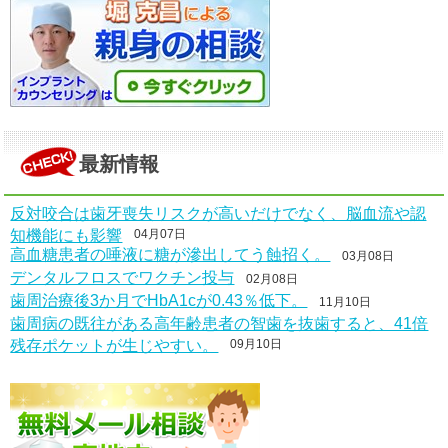
最新情報
反対咬合は歯牙喪失リスクが高いだけでなく、脳血流や認
知機能にも影響
04月07日
高血糖患者の唾液に糖が滲出してう蝕招く。
03月08日
デンタルフロスでワクチン投与
02月08日
歯周治療後3か月でHbA1cが0.43％低下。
11月10日
歯周病の既往がある高年齢患者の智歯を抜歯すると、41倍
残存ポケットが生じやすい。
09月10日