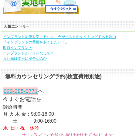
人気エントリー
インプラント治療を受けるなら、今がベストのタイミングである理由
『インプラントの費用を安くしたい！』
即時インプラント
インプラントがドリルなしで？
入れ歯は本当に安全なのか
無料カウンセリング予約(検査費用別途)
022-285-0771
へ
今すぐお電話を！
診療時間
月 火 木 金：9:00-18:00
土 ：9:00-16:00
水･日・祝 休診
オンライン予約も受け付けております