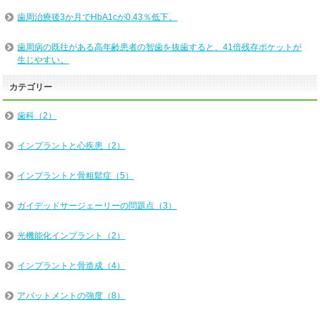
歯周治療後3か月でHbA1cが0.43％低下。
歯周病の既往がある高年齢患者の智歯を抜歯すると、41倍残存ポケットが
生じやすい。
カテゴリー
歯科（2）
インプラントと心疾患（2）
インプラントと骨粗鬆症（5）
ガイデッドサージェーリーの問題点（3）
光機能化インプラント（2）
インプラントと骨造成（4）
アバットメントの強度（8）