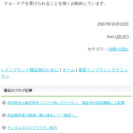
ナル・ケアを受けられることを強くお勧めしています。
2007年10月10日
hori
(
20:47
)
カテゴリ：
治療の流れ
« インプラント難症例のために
|
ホーム
|
最新インプラントテクニッ
ク »
最近のブログ記事
反対咬合は歯牙喪失リスクが高いだけでなく、脳血流や認知機能にも影響
高血糖患者の唾液に糖が滲出してう蝕招く。
デンタルフロスでワクチン投与