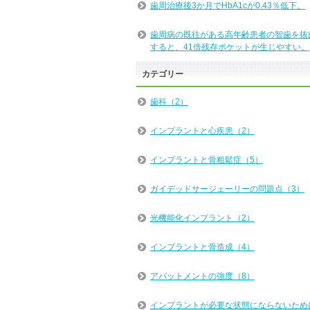
歯周治療後3か月でHbA1cが0.43％低下。
歯周病の既往がある高年齢患者の智歯を抜
すると、41倍残存ポケットが生じやすい。
カテゴリー
歯科（2）
インプラントと心疾患（2）
インプラントと骨粗鬆症（5）
ガイデッドサージェーリーの問題点（3）
光機能化インプラント（2）
インプラントと骨造成（4）
アバットメントの強度（8）
インプラントが必要な状態にならないため