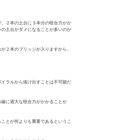
が、２本の土台に３本分の咬合力がか
かの土台がダメになることが多いのが
台が２本のブリッジが入りますから、
パイラルから抜け出すことは不可能だ
の歯に過大な咬合力がかかることか
ることが何よりも重要であるというこ