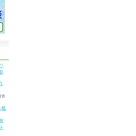
だ
影
う
2月
％低
智
ト