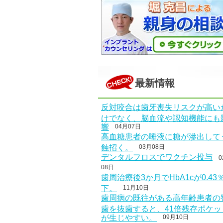
最新情報
反対咬合は歯牙喪失リスクが高い
けでなく、脳血流や認知機能にも
響
04月07日
高血糖患者の唾液に糖が滲出して
蝕招く。
03月08日
デンタルフロスでワクチン投与
0
08日
歯周治療後3か月でHbA1cが0.43
下。
11月10日
歯周病の既往がある高年齢患者の
歯を抜歯すると、41倍残存ポケッ
が生じやすい。
09月10日