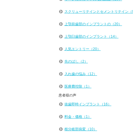
スクリューリテインとセメントリテイン（
上顎前歯部のインプラントの（20）
上顎臼歯部のインプラント（14）
人気エントリー（20）
先のばし（2）
入れ歯の悩み（12）
医療費控除（1）
患者様の声
抜歯即時インプラント（16）
料金・価格（1）
根分岐部病変（10）