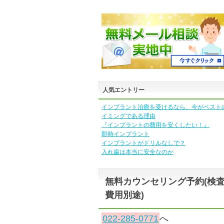
人気エントリー
インプラント治療を受けるなら、今がベスト
イミングである理由
『インプラントの費用を安くしたい！』
即時インプラント
インプラントがドリルなしで？
入れ歯は本当に安全なのか
無料カウンセリング予約(検
費用別途)
022-285-0771
へ