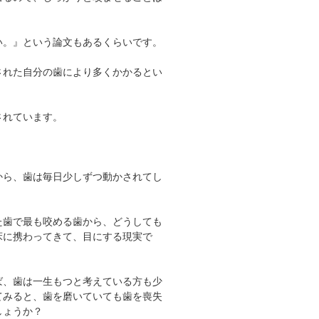
い。』という論文もあるくらいです。
された自分の歯により多くかかるとい
されています。
から、歯は毎日少しずつ動かされてし
た歯で最も咬める歯から、どうしても
床に携わってきて、目にする現実で
ば、歯は一生もつと考えている方も少
てみると、歯を磨いていても歯を喪失
しょうか？