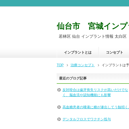
仙台市 宮城インプ
若林区 仙台 インプラント情報 太白区
インプラントとは
コンセプト
TOP
治療コンセプト
インプラントは
最近のブログ記事
反対咬合は歯牙喪失リスクが高いだけでな
く、脳血流や認知機能にも影響
高血糖患者の唾液に糖が滲出してう蝕招く
デンタルフロスでワクチン投与