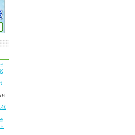
だ
影
う
2月
％低
智
ト