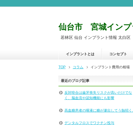
仙台市 宮城インプ
若林区 仙台 インプラント情報 太白区
インプラントとは
コンセプト
TOP
コラム
インプラント費用の相場
最近のブログ記事
反対咬合は歯牙喪失リスクが高いだけでな
く、脳血流や認知機能にも影響
高血糖患者の唾液に糖が滲出してう蝕招く
デンタルフロスでワクチン投与