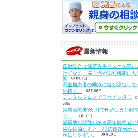
最新情報
反対咬合は歯牙喪失リスクが高い
けでなく、脳血流や認知機能にも
響
04月07日
高血糖患者の唾液に糖が滲出して
蝕招く。
03月08日
デンタルフロスでワクチン投与
0
08日
歯周治療後3か月でHbA1cが0.43
下。
11月10日
歯周病の既往がある高年齢患者の
歯を抜歯すると、41倍残存ポケッ
が生じやすい。
09月10日