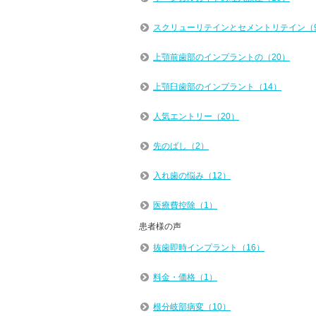
スクリューリテインとセメントリテイン（
上顎前歯部のインプラントの（20）
上顎臼歯部のインプラント（14）
人気エントリー（20）
先のばし（2）
入れ歯の悩み（12）
医療費控除（1）
患者様の声
抜歯即時インプラント（16）
料金・価格（1）
根分岐部病変（10）