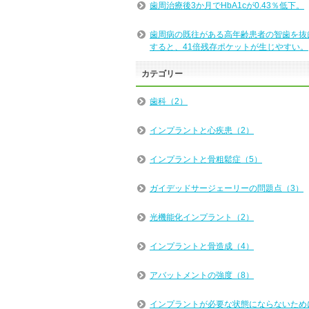
歯周治療後3か月でHbA1cが0.43％低下。
歯周病の既往がある高年齢患者の智歯を抜
すると、41倍残存ポケットが生じやすい。
カテゴリー
歯科（2）
インプラントと心疾患（2）
インプラントと骨粗鬆症（5）
ガイデッドサージェーリーの問題点（3）
光機能化インプラント（2）
インプラントと骨造成（4）
アバットメントの強度（8）
インプラントが必要な状態にならないため