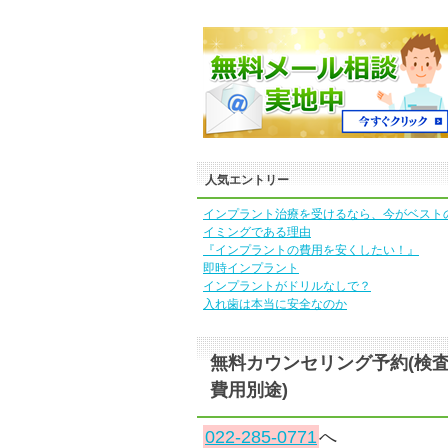
人気エントリー
インプラント治療を受けるなら、今がベスト
イミングである理由
『インプラントの費用を安くしたい！』
即時インプラント
インプラントがドリルなしで？
入れ歯は本当に安全なのか
無料カウンセリング予約(検
費用別途)
022-285-0771
へ