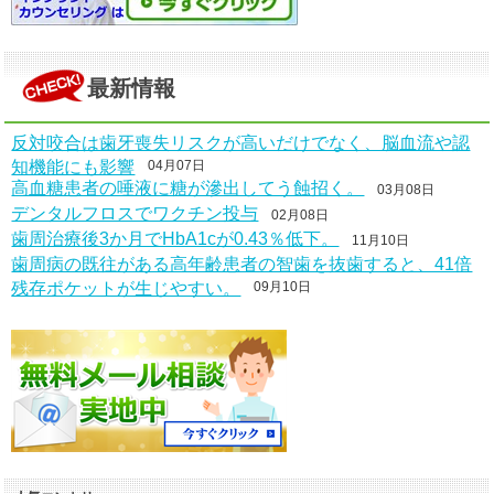
最新情報
反対咬合は歯牙喪失リスクが高いだけでなく、脳血流や認
知機能にも影響
04月07日
高血糖患者の唾液に糖が滲出してう蝕招く。
03月08日
デンタルフロスでワクチン投与
02月08日
歯周治療後3か月でHbA1cが0.43％低下。
11月10日
歯周病の既往がある高年齢患者の智歯を抜歯すると、41倍
残存ポケットが生じやすい。
09月10日