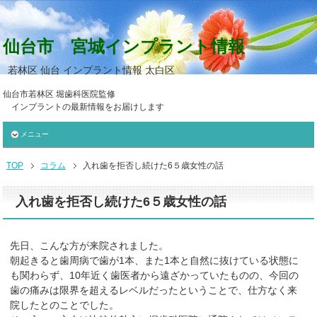
仙台市 宮城インプラント情報
若林区 仙台 インプラント情報 太白区
仙台市若林区 堀歯科医院監修
インプラントの最新情報をお届けします
メニュー
TOP
コラム
入れ歯を拒否し続けた6５歳女性の話
入れ歯を拒否し続けた6５歳女性の話
先日、こんな方が来院されました。
朝起きると歯周病で歯が1本、また1本と自然に抜けている状態に
も関わらず、10年近く歯医者から遠ざかっていたものの、今回の
歯の痛みは限界を超えるレベルだったということで、仕方なく来
院したとのことでした。