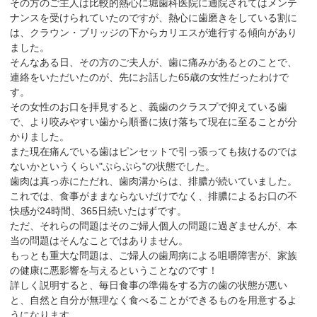
その方のご主人は比較的熱心に堀歯科医院に通院されてはメンテ
ナンスを受けられていたのですが、熱心に歯磨きをしている割に
は、クラウン・ブリッジの下からカリエスが進行する傾向があり
ました。
そんなある日、その方のご夫人が、歯に痛みがあるとのことで、
連絡をいただいたのが、先にお話した65歳の女性だったわけで
す。
その女性のお口を拝見すると、義歯のクラスプで抑えている歯
で、より咬みやすい歯から順番に抜け落ちて現在に至ることが分
かりました。
また現在痛んでいる歯はピンセットで引っ張っても抜けるのでは
ないかというくらい"ぷらぷら"の状態でした。
歯肉は真っ赤にただれ、歯肉溝からは、排膿が続いていました。
これでは、食事がままならないだけでなく、排膿によるお口の不
快感が24時間、365日続いたはずです。
ただ、それらの問題はそのご婦人個人の問題に過ぎませんが、本
当の問題はそんなことではありません。
もっとも重大な問題は、ご婦人の歯周病による咀嚼障害が、家族
の健康に悪影響を与えるということなのです！
詳しく説明すると、毎日食事の準備をする方の歯の状態が悪い
と、自然と自分が無理なく食べることができるものを用意するよ
うになります。