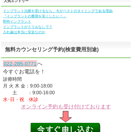
人気エントリー
インプラント治療を受けるなら、今がベストのタイミングである理由
『インプラントの費用を安くしたい！』
即時インプラント
インプラントがドリルなしで？
入れ歯は本当に安全なのか
無料カウンセリング予約(検査費用別途)
022-285-0771
へ
今すぐお電話を！
診療時間
月 火 木 金：9:00-18:00
土 ：9:00-16:00
水･日・祝 休診
オンライン予約も受け付けております