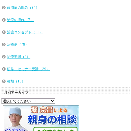
歯周病の悩み（34）
治療の流れ（7）
治療コンセプト（11）
治療例（79）
治療期間（4）
研修・セミナー受講（29）
種類（13）
月別アーカイブ