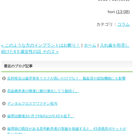
hori
(
13:08
)
カテゴリ：
コラム
« このような方のインプラントはお断り！
|
ホーム
|
入れ歯を拒否し
続けた6５歳女性の話 その２ »
最近のブログ記事
反対咬合は歯牙喪失リスクが高いだけでなく、脳血流や認知機能にも影響
高血糖患者の唾液に糖が滲出してう蝕招く。
デンタルフロスでワクチン投与
歯周治療後3か月でHbA1cが0.43％低下。
歯周病の既往がある高年齢患者の智歯を抜歯すると、41倍残存ポケットが
生じやすい。