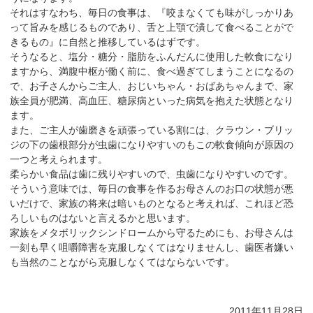
それはすなわち、毎日の食事は、『咬まなくても味がしっかりあ
って旨みを感じるものであり、舌と上顎で潰して食べることがで
きるもの』に自然と推移しているはずです。
そうなると、塩分・糖分・脂肪をふんだんに使用した軟食になり
ますから、満腹中枢が働く前に、食べ過ぎてしまうことになるの
で、お子さんからご主人、おじいちゃん・おばあちゃんまで、家
族全員が肥満、高血圧、糖尿病といった病気を抱えた状態となり
ます。
また、ご主人が歯磨きを頑張っている割には、クラウン・ブリッ
ジの下の歯根部分が虫歯になりやすいのもこの軟食傾向が原因の
一つと考えられます。
柔らかい食品は歯に残りやすいので、虫歯になりやすいのです。
そういう意味では、毎日の食事を作るお母さんのお口の状態が悪
いだけで、家族の将来は暗いものとなると考えれば、これほど恐
ろしいものはないと言えるかと思います。
家族をメタボリックシンドロームから守るためにも、お母さんは
一刻も早く咀嚼障害を克服しなくてはなりませんし、歯医者嫌い
も当然のことながら克服しなくてはならないです。
2011年11月28日