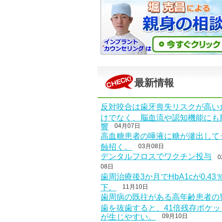
最新情報
反対咬合は歯牙喪失リスクが高い
けでなく、脳血流や認知機能にも
響
04月07日
高血糖患者の唾液に糖が滲出して
蝕招く。
03月08日
デンタルフロスでワクチン投与
0
08日
歯周治療後3か月でHbA1cが0.43
下。
11月10日
歯周病の既往がある高年齢患者の
歯を抜歯すると、41倍残存ポケッ
が生じやすい。
09月10日