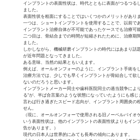
インプラントの表面性状は、時代とともに表面がつるつる
ました。
表面性状を粗面にすることではいくつかのメリットがあり
一つは、ショートインプラントを使用することで、以前で
インプラント治療自体が不可能であったケースでも治療可
二つ目は、骨結合までの時間が短縮されたために、治療期
ました。
しかしながら、機械研磨インプラントの時代にはあまり話
が近年問題となってきました。
ある意味、当然の結果ともいえます。
例えば、オールオンフォーのように、インプラント手術を
治療方法では、少しでも早くインプラントが骨結合して欲し
ないのだろうと思います。
インプラントメーカー同士や歯科医院同士の過当競争により
る"が、半ば合言葉のような状態になっていたようにも感じ
言わば行き過ぎたスピード志向が、インプラント周囲炎の
せん。
（現に、オールオンフォーで使用される旧ノーベルバイオ
いう表面性状は、他のインプラントの表面性状よりもイン
告があります。）
現代の日本人は世界的にみても長寿の傾向にあります。