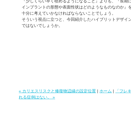
『少しくらい早く咬めるようになること』よりも、『長期
インプラントの形態や表面性状はどのようなものなのか』
十分に考えていかなければならないことでしょう。
そういう視点に立つと、今回紹介したハイブリットデザイ
ではないでしょうか。
« カリエスリスクと修復物辺縁の設定位置
|
ホーム
|
「フレ
れる症例はない。 »