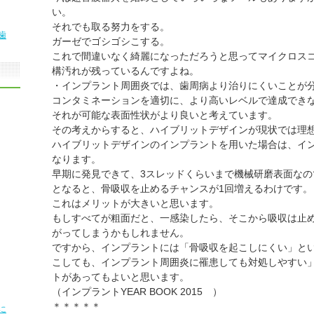
い。
それでも取る努力をする。
歯
ガーゼでゴシゴシこする。
これで間違いなく綺麗になっただろうと思ってマイクロス
構汚れが残っているんですよね。
・インプラント周囲炎では、歯周病より治りにくいことが
コンタミネーションを適切に、より高いレベルで達成でき
それが可能な表面性状がより良いと考えています。
その考えからすると、ハイブリットデザインが現状では理
ハイブリットデザインのインプラントを用いた場合は、イ
なります。
早期に発見できて、3スレッドくらいまで機械研磨表面な
となると、骨吸収を止めるチャンスが1回増えるわけです。
これはメリットが大きいと思います。
もしすべてが粗面だと、一感染したら、そこから吸収は止
がってしまうかもしれません。
ですから、インプラントには「骨吸収を起こしにくい」と
こしても、インプラント周囲炎に罹患しても対処しやすい
トがあってもよいと思います。
（インプラントYEAR BOOK 2015 ）
＊＊＊＊＊
に