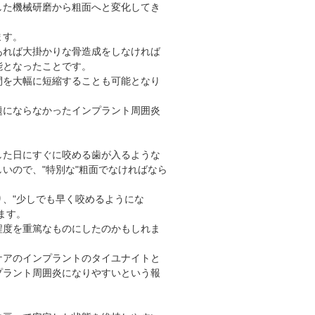
した機械研磨から粗面へと変化してき
ます。
あれば大掛かりな骨造成をしなければ
能となったことです。
間を大幅に短縮することも可能となり
題にならなかったインプラント周囲炎
した日にすぐに咬める歯が入るような
いので、"特別な"粗面でなければなら
、"少しでも早く咬めるようにな
ます。
程度を重篤なものにしたのかもしれま
ケアのインプラントのタイユナイトと
プラント周囲炎になりやすいという報