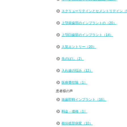
スクリューリテインとセメントリテイン（
上顎前歯部のインプラントの（20）
上顎臼歯部のインプラント（14）
人気エントリー（20）
先のばし（2）
入れ歯の悩み（12）
医療費控除（1）
患者様の声
抜歯即時インプラント（16）
料金・価格（1）
根分岐部病変（10）