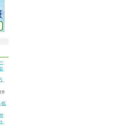
だ
影
う
2月
％低
智
ト