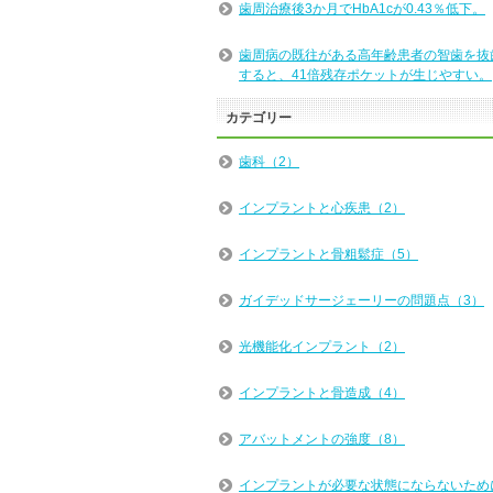
歯周治療後3か月でHbA1cが0.43％低下。
歯周病の既往がある高年齢患者の智歯を抜
すると、41倍残存ポケットが生じやすい。
カテゴリー
歯科（2）
インプラントと心疾患（2）
インプラントと骨粗鬆症（5）
ガイデッドサージェーリーの問題点（3）
光機能化インプラント（2）
インプラントと骨造成（4）
アバットメントの強度（8）
インプラントが必要な状態にならないため