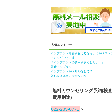
人気エントリー
インプラント治療を受けるなら、今がベスト
イミングである理由
『インプラントの費用を安くしたい！』
即時インプラント
インプラントがドリルなしで？
入れ歯は本当に安全なのか
無料カウンセリング予約(検
費用別途)
022-285-0771
へ