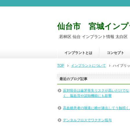
仙台市 宮城インプ
若林区 仙台 インプラント情報 太白区
インプラントとは
コンセプト
TOP
インプラントについて
ハイブリ
最近のブログ記事
反対咬合は歯牙喪失リスクが高いだけでな
く、脳血流や認知機能にも影響
高血糖患者の唾液に糖が滲出してう蝕招く
デンタルフロスでワクチン投与