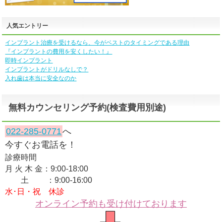
人気エントリー
インプラント治療を受けるなら、今がベストのタイミングである理由
『インプラントの費用を安くしたい！』
即時インプラント
インプラントがドリルなしで？
入れ歯は本当に安全なのか
無料カウンセリング予約(検査費用別途)
022-285-0771
へ
今すぐお電話を！
診療時間
月 火 木 金：9:00-18:00
土 ：9:00-16:00
水･日・祝 休診
オンライン予約も受け付けております