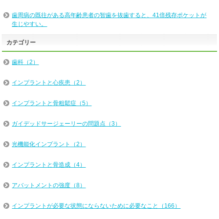
歯周病の既往がある高年齢患者の智歯を抜歯すると、41倍残存ポケットが
生じやすい。
カテゴリー
歯科（2）
インプラントと心疾患（2）
インプラントと骨粗鬆症（5）
ガイデッドサージェーリーの問題点（3）
光機能化インプラント（2）
インプラントと骨造成（4）
アバットメントの強度（8）
インプラントが必要な状態にならないために必要なこと（166）