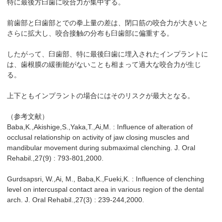
特に最後方臼歯に咬合力が集中する。
前歯部と臼歯部とでの拳上量の差は、閉口筋の咬合力が大きいと
さらに拡大し、咬合接触の分布も臼歯部に偏重する。
したがって、臼歯部、特に最後臼歯に埋入されたインプラントに
は、歯根膜の緩衝能がないことも相まって過大な咬合力が生じ
る。
上下ともインプラントの場合にはそのリスクが最大となる。
（参考文献）
Baba,K.,Akishige,S.,Yaka,T.,Ai,M. : Influence of alteration of
occlusal relationship on activity of jaw closing muscles and
mandibular movement during submaximal clenching. J. Oral
Rehabil.,27(9) : 793-801,2000.
Gurdsapsri, W.,Ai, M., Baba,K.,Fueki,K. : Influence of clenching
level on intercuspal contact area in various region of the dental
arch. J. Oral Rehabil.,27(3) : 239-244,2000.