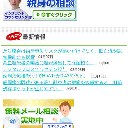
最新情報
反対咬合は歯牙喪失リスクが高いだけでなく、脳血流や認
知機能にも影響
04月07日
高血糖患者の唾液に糖が滲出してう蝕招く。
03月08日
デンタルフロスでワクチン投与
02月08日
歯周治療後3か月でHbA1cが0.43％低下。
11月10日
歯周病の既往がある高年齢患者の智歯を抜歯すると、41倍
残存ポケットが生じやすい。
09月10日