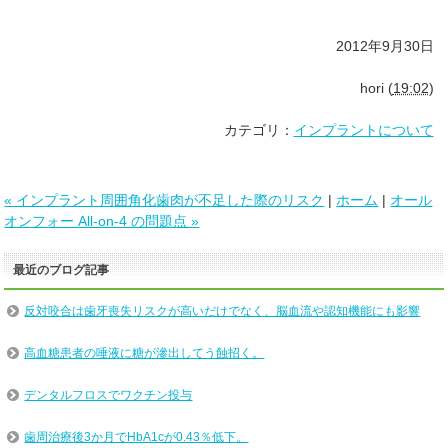
2012年9月30日
hori
(
19:02
)
カテゴリ：
インプラントについて
« インプラント周囲角化歯肉が不足した際のリスク
|
ホーム
|
オール
オンフォー All-on-4 の問題点 »
最近のブログ記事
反対咬合は歯牙喪失リスクが高いだけでなく、脳血流や認知機能にも影響
高血糖患者の唾液に糖が滲出してう蝕招く。
デンタルフロスでワクチン投与
歯周治療後3か月でHbA1cが0.43％低下。