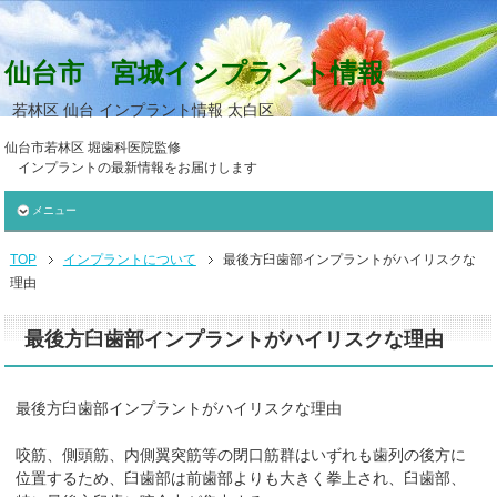
仙台市 宮城インプラント情報
若林区 仙台 インプラント情報 太白区
仙台市若林区 堀歯科医院監修
インプラントの最新情報をお届けします
メニュー
TOP
インプラントについて
最後方臼歯部インプラントがハイリスクな
理由
最後方臼歯部インプラントがハイリスクな理由
最後方臼歯部インプラントがハイリスクな理由
咬筋、側頭筋、内側翼突筋等の閉口筋群はいずれも歯列の後方に
位置するため、臼歯部は前歯部よりも大きく拳上され、臼歯部、