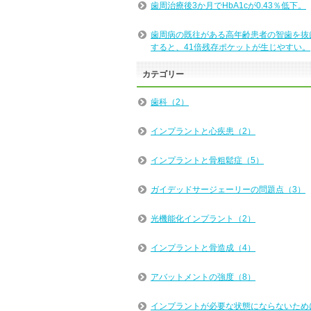
歯周治療後3か月でHbA1cが0.43％低下。
歯周病の既往がある高年齢患者の智歯を抜
すると、41倍残存ポケットが生じやすい。
カテゴリー
歯科（2）
インプラントと心疾患（2）
インプラントと骨粗鬆症（5）
ガイデッドサージェーリーの問題点（3）
光機能化インプラント（2）
インプラントと骨造成（4）
アバットメントの強度（8）
インプラントが必要な状態にならないため