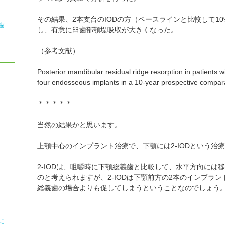
その結果、2本支台のIODの方（ベースラインと比較して1
歯
し、有意に臼歯部顎堤吸収が大きくなった。
（参考文献）
Posterior mandibular residual ridge resorption in patients 
four endosseous implants in a 10-year prospective compara
＊＊＊＊＊
当然の結果かと思います。
上顎中心のインプラント治療で、下顎には2-IODという治
2-IODは、咀嚼時に下顎総義歯と比較して、水平方向には
のと考えられますが、2-IODは下顎前方の2本のインプラ
総義歯の場合よりも促してしまうということなのでしょう
に