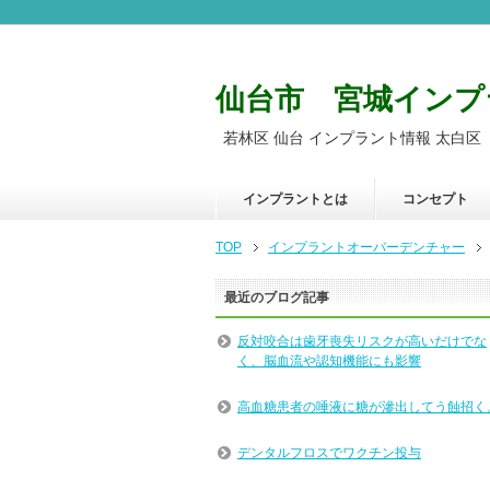
仙台市 宮城インプ
若林区 仙台 インプラント情報 太白区
インプラントとは
コンセプト
TOP
インプラントオーバーデンチャー
最近のブログ記事
反対咬合は歯牙喪失リスクが高いだけでな
く、脳血流や認知機能にも影響
高血糖患者の唾液に糖が滲出してう蝕招く
デンタルフロスでワクチン投与