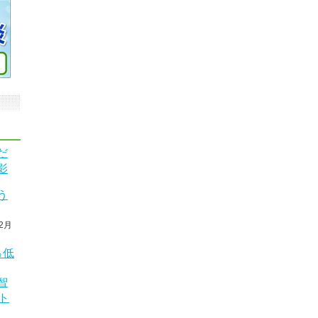
だ
影
う
2月
％低
智
ト