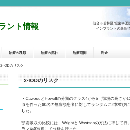
仙台市若林区 堀歯科医
ラント情報
インプラントの最新情
治療の種類
治療の流れ
治療期間
料金
2-IODのリスク
2-IODのリスク
・CawoodとHowellの分類のクラス4から5（顎堤の高さ
収を伴った60名の無歯顎患者に対してランダムに2本並びに
。
した。
顎堤吸収の比較には、Wrightと Wastsonの方法に準じ
ラマX線写真にて分析を行った。