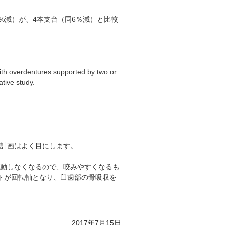
0%減）が、4本支台（同6％減）と比較
with overdentures supported by two or
tive study.
療計画はよく目にします。
移動しなくなるので、咬みやすくなるも
ントが回転軸となり、臼歯部の骨吸収を
。
2017年7月15日