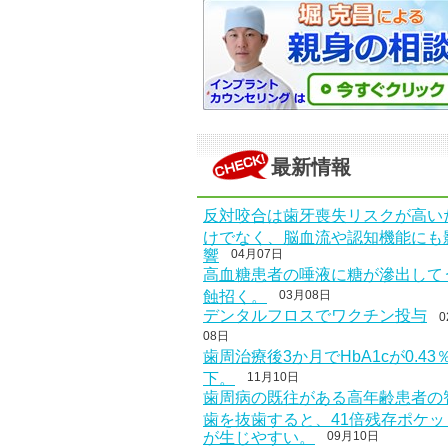
最新情報
反対咬合は歯牙喪失リスクが高い
けでなく、脳血流や認知機能にも
響
04月07日
高血糖患者の唾液に糖が滲出して
蝕招く。
03月08日
デンタルフロスでワクチン投与
0
08日
歯周治療後3か月でHbA1cが0.43
下。
11月10日
歯周病の既往がある高年齢患者の
歯を抜歯すると、41倍残存ポケッ
が生じやすい。
09月10日