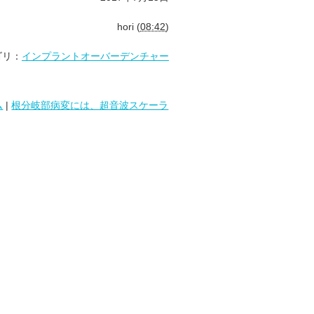
hori
(
08:42
)
ゴリ：
インプラントオーバーデンチャー
ム
|
根分岐部病変には、超音波スケーラ