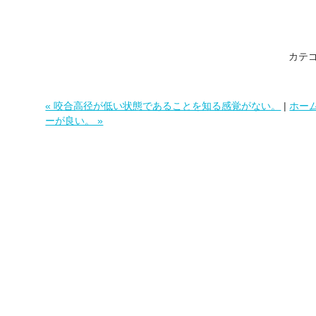
カテ
« 咬合高径が低い状態であることを知る感覚がない。
|
ホー
ーが良い。 »