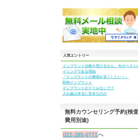
人気エントリー
インプラント治療を受けるなら、今がベスト
イミングである理由
『インプラントの費用を安くしたい！』
即時インプラント
インプラントがドリルなしで？
入れ歯は本当に安全なのか
無料カウンセリング予約(検
費用別途)
022-285-0771
へ