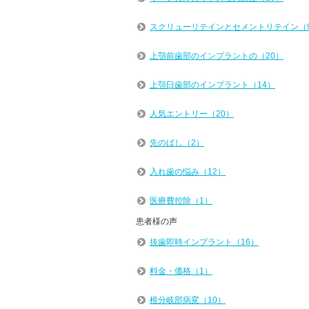
スクリューリテインとセメントリテイン（
上顎前歯部のインプラントの（20）
上顎臼歯部のインプラント（14）
人気エントリー（20）
先のばし（2）
入れ歯の悩み（12）
医療費控除（1）
患者様の声
抜歯即時インプラント（16）
料金・価格（1）
根分岐部病変（10）