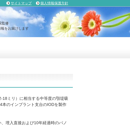
サイトマップ
個人情報保護方針
院監修
報をお届けします
が12-18ミリ）に相当する中等度の顎堤吸
4本のインプラント支台のIODを製作
て行い、埋入直後および10年経過時のパノ