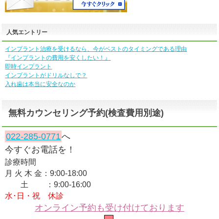
人気エントリー
インプラント治療を受けるなら、今がベストのタイミングである理由
『インプラントの費用を安くしたい！』
即時インプラント
インプラントがドリルなしで？
入れ歯は本当に安全なのか
無料カウンセリング予約(検査費用別途)
022-285-0771
へ
今すぐお電話を！
診療時間
月 火 木 金：9:00-18:00
土 ：9:00-16:00
水･日・祝 休診
オンライン予約も受け付けております