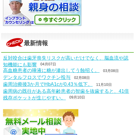
最新情報
反対咬合は歯牙喪失リスクが高いだけでなく、脳血流や認
知機能にも影響
04月07日
高血糖患者の唾液に糖が滲出してう蝕招く。
03月08日
デンタルフロスでワクチン投与
02月08日
歯周治療後3か月でHbA1cが0.43％低下。
11月10日
歯周病の既往がある高年齢患者の智歯を抜歯すると、41倍
残存ポケットが生じやすい。
09月10日