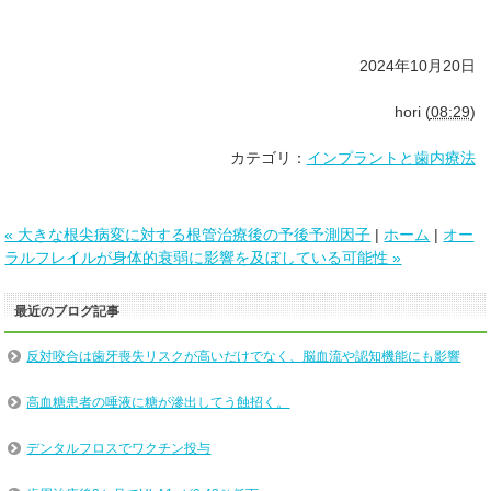
2024年10月20日
hori
(
08:29
)
カテゴリ：
インプラントと歯内療法
« 大きな根尖病変に対する根管治療後の予後予測因子
|
ホーム
|
オー
ラルフレイルが身体的衰弱に影響を及ぼしている可能性 »
最近のブログ記事
反対咬合は歯牙喪失リスクが高いだけでなく、脳血流や認知機能にも影響
高血糖患者の唾液に糖が滲出してう蝕招く。
デンタルフロスでワクチン投与