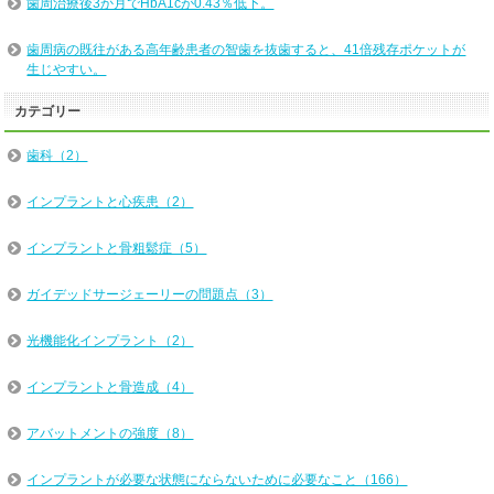
歯周治療後3か月でHbA1cが0.43％低下。
歯周病の既往がある高年齢患者の智歯を抜歯すると、41倍残存ポケットが
生じやすい。
カテゴリー
歯科（2）
インプラントと心疾患（2）
インプラントと骨粗鬆症（5）
ガイデッドサージェーリーの問題点（3）
光機能化インプラント（2）
インプラントと骨造成（4）
アバットメントの強度（8）
インプラントが必要な状態にならないために必要なこと（166）