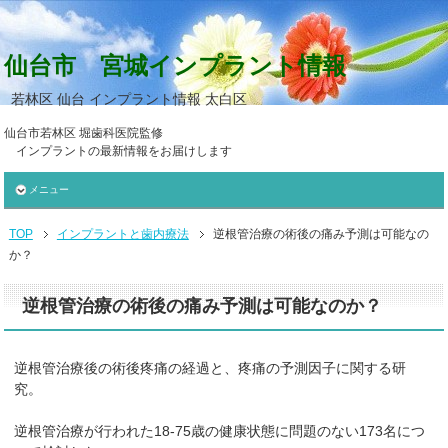
仙台市 宮城インプラント情報
若林区 仙台 インプラント情報 太白区
仙台市若林区 堀歯科医院監修
インプラントの最新情報をお届けします
メニュー
TOP
インプラントと歯内療法
逆根管治療の術後の痛み予測は可能なの
か？
逆根管治療の術後の痛み予測は可能なのか？
逆根管治療後の術後疼痛の経過と、疼痛の予測因子に関する研
究。
逆根管治療が行われた18-75歳の健康状態に問題のない173名につ