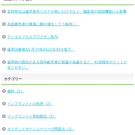
反対咬合は歯牙喪失リスクが高いだけでなく、脳血流や認知機能にも影響
高血糖患者の唾液に糖が滲出してう蝕招く。
デンタルフロスでワクチン投与
歯周治療後3か月でHbA1cが0.43％低下。
歯周病の既往がある高年齢患者の智歯を抜歯すると、41倍残存ポケットが
生じやすい。
カテゴリー
歯科（2）
インプラントと心疾患（2）
インプラントと骨粗鬆症（5）
ガイデッドサージェーリーの問題点（3）