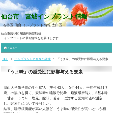
仙台市 宮城インプラント情報
若林区 仙台 インプラント情報 太白区
仙台市若林区 堀歯科医院監修
インプラントの最新情報をお届けします
メニュー
TOP
インプラントと全身の健康
「うま味」の感受性に影響与える要素
「うま味」の感受性に影響与える要素
岡山大学歯学部の学生87人（男性43人、女性44人、平均年齢21.7
歳）の協力を得て、安静時の唾液分泌量、唾液緩衝能力、5基本味
（甘み、うま味、塩見、酸味、苦み）に対する認知閾値を測定
し、関連性について検討した。
結果、唾液緩衝能が高い人ほど、うま味の感受性が高いという相