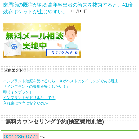
歯周病の既往がある高年齢患者の智歯を抜歯すると、41倍
残存ポケットが生じやすい。
09月10日
人気エントリー
インプラント治療を受けるなら、今がベストのタイミングである理由
『インプラントの費用を安くしたい！』
即時インプラント
インプラントがドリルなしで？
入れ歯は本当に安全なのか
無料カウンセリング予約(検査費用別途)
022-285-0771
へ