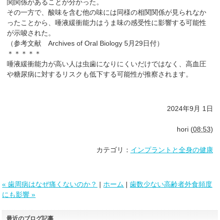
関関係があることが分かった。
その一方で、酸味を含む他の味には同様の相関関係が見られなか
ったことから、唾液緩衝能力はうま味の感受性に影響する可能性
が示唆された。
（参考文献 Archives of Oral Biology 5月29日付）
＊＊＊＊＊
唾液緩衝能力が高い人は虫歯になりにくいだけではなく、高血圧
や糖尿病に対するリスクも低下する可能性が推察されます。
2024年9月 1日
hori
(
08:53
)
カテゴリ：
インプラントと全身の健康
« 歯周病はなぜ痛くないのか？
|
ホーム
|
歯数少ない高齢者外食頻度
にも影響 »
最近のブログ記事