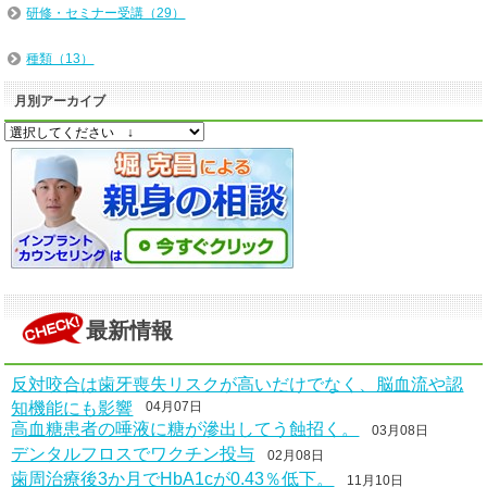
研修・セミナー受講（29）
種類（13）
月別アーカイブ
最新情報
反対咬合は歯牙喪失リスクが高いだけでなく、脳血流や認
知機能にも影響
04月07日
高血糖患者の唾液に糖が滲出してう蝕招く。
03月08日
デンタルフロスでワクチン投与
02月08日
歯周治療後3か月でHbA1cが0.43％低下。
11月10日