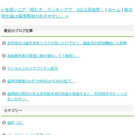
« 全国シニア「咬む力」ランキングで、1位は高知県！
|
ホーム
|
根尖
突出歯は漏洩事故が起きやすい。 »
最近のブログ記事
反対咬合は歯牙喪失リスクが高いだけでなく、脳血流や認知機能にも影響
高血糖患者の唾液に糖が滲出してう蝕招く。
デンタルフロスでワクチン投与
歯周治療後3か月でHbA1cが0.43％低下。
歯周病の既往がある高年齢患者の智歯を抜歯すると、41倍残存ポケットが
生じやすい。
カテゴリー
歯科（2）