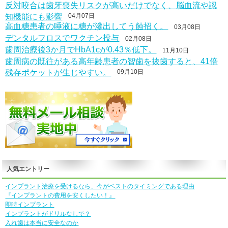
反対咬合は歯牙喪失リスクが高いだけでなく、脳血流や認
知機能にも影響
04月07日
高血糖患者の唾液に糖が滲出してう蝕招く。
03月08日
デンタルフロスでワクチン投与
02月08日
歯周治療後3か月でHbA1cが0.43％低下。
11月10日
歯周病の既往がある高年齢患者の智歯を抜歯すると、41倍
残存ポケットが生じやすい。
09月10日
人気エントリー
インプラント治療を受けるなら、今がベストのタイミングである理由
『インプラントの費用を安くしたい！』
即時インプラント
インプラントがドリルなしで？
入れ歯は本当に安全なのか