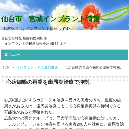
仙台市 宮城インプラント情報
若林区 仙台 インプラント情報 太白区
仙台市若林区 堀歯科医院監修
インプラントの最新情報をお届けします
メニュー
TOP
インプラントと全身の健康
心房細動の再発を歯周炎治療で抑制。
心房細動の再発を歯周炎治療で抑制。
心房細動に対するカテーテル治療を受ける患者のうち、重度の歯
周炎がある人は、歯周炎治療によって心房細動再発を抑制できる
可能性があると示唆された。
広島大学の研究グループは、同大学病院で心房細動に対してカテ
ーテルアブレージョン治療を受ける患者288人を対象に、歯周炎治