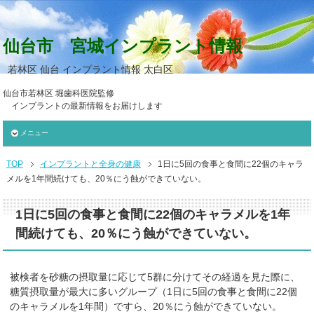
仙台市 宮城インプラント情報
若林区 仙台 インプラント情報 太白区
仙台市若林区 堀歯科医院監修
インプラントの最新情報をお届けします
メニュー
TOP
インプラントと全身の健康
1日に5回の食事と食間に22個のキャラ
メルを1年間続けても、20％にう蝕ができていない。
1日に5回の食事と食間に22個のキャラメルを1年
間続けても、20％にう蝕ができていない。
被検者を砂糖の摂取量に応じて5群に分けてその経過を見た際に、
糖質摂取量が最大に多いグループ（1日に5回の食事と食間に22個
のキャラメルを1年間）ですら、20％にう蝕ができていない。