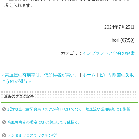
考えられます。
2024年7月25日
hori
(
07:50
)
カテゴリ：
インプラントと全身の健康
« 高血圧の有病率は、低所得者が高い。
|
ホーム
|
ピロリ除菌の失敗
にう蝕が関与 »
最近のブログ記事
反対咬合は歯牙喪失リスクが高いだけでなく、脳血流や認知機能にも影響
高血糖患者の唾液に糖が滲出してう蝕招く。
デンタルフロスでワクチン投与