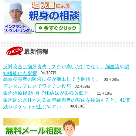
最新情報
反対咬合は歯牙喪失リスクが高いだけでなく、脳血流や認
知機能にも影響
04月07日
高血糖患者の唾液に糖が滲出してう蝕招く。
03月08日
デンタルフロスでワクチン投与
02月08日
歯周治療後3か月でHbA1cが0.43％低下。
11月10日
歯周病の既往がある高年齢患者の智歯を抜歯すると、41倍
残存ポケットが生じやすい。
09月10日