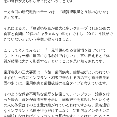
患の進行が見られなかったということです。
一方今回の研究報告のテーマは、『糖質摂取量とう蝕のなりやす
さ』です。
それによると、『糖質摂取量が最大に多いグループ（1日に5回の
食事と食間に22個のキャラメルを1年間）ですら、20％にう蝕がで
きていない』という事実が得られました。
こうして考えてみると、『一見問題のある食習慣を続けていて
も、ヒトは一様に病気になるわけではない』、言い換えると『体
質が結果に大きく影響する』ということを思い知らされます。
歯牙喪失の三大要因は、う蝕、歯周疾患、歯根破折といわれてい
ますが、当院にインプラント相談で来られる方の主な歯牙喪失原
因の多くは、歯周疾患と歯根破折の複合タイプと考えています。
そのような保存不可能な歯牙を抜歯して、インプラント治療を行
った場合、歯牙が歯周疾患を患い、歯根破折を惹起したというそ
の人の体質はそのまま受け継がれているわけですから、最も適切
なインプラント治療を行うだけではなく、定期的なメンテナンス
を継続しなければインプラントは長持ちすることはないだろうと