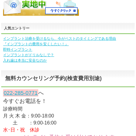
人気エントリー
インプラント治療を受けるなら、今がベストのタイミングである理由
『インプラントの費用を安くしたい！』
即時インプラント
インプラントがドリルなしで？
入れ歯は本当に安全なのか
無料カウンセリング予約(検査費用別途)
022-285-0771
へ
今すぐお電話を！
診療時間
月 火 木 金：9:00-18:00
土 ：9:00-16:00
水･日・祝 休診