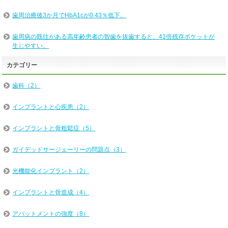
歯周治療後3か月でHbA1cが0.43％低下。
歯周病の既往がある高年齢患者の智歯を抜歯すると、41倍残存ポケットが
生じやすい。
カテゴリー
歯科（2）
インプラントと心疾患（2）
インプラントと骨粗鬆症（5）
ガイデッドサージェーリーの問題点（3）
光機能化インプラント（2）
インプラントと骨造成（4）
アバットメントの強度（8）