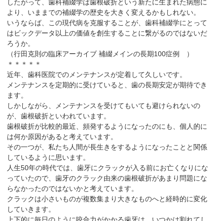
したがって、歯科補綴学は歯根破折という新たに生まれた病態に
より、いままでの補綴学の歴史を大きく変えるかもしれない。
いうならば、この現代病を克服することが、歯科補綴学にとって
はビックデータ以上の価値を創生することに繋がるのではないだ
ろうか。
（行田克則の臨床アーカイブ 補綴メインの長期100症例 ）
＊＊＊＊＊
近年、歯科医院でのメンテナンスが定着して久しいです。
メンテナンスを定期的に受けていると、歯の長期安定が期待でき
ます。
しかしながら、メンテナンスを受けてもいても避けられないの
が、歯根破折といわれています。
歯根破折が比較的最近、頻発するようになったのにも、個人的に
は何か原因があると考えています。
その一つが、私たち人間が長生きをするようになったことと関係
しているように思います。
人生50年の時代では、歯牙にクラックが入る前にお亡くなりにな
っていたので、歯牙のクラック由来の歯根破折があまり問題にな
らなかったのではないかと考えています。
クラックは小さいものが複数集まり大きなものへと経時的に変化
していきます。
上下的に毎日のように咬合力がかかる歯牙は、いつかは割れてし