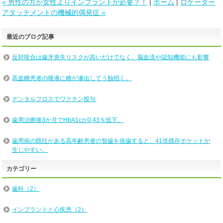
« 男性の方が女性よりインプラントが必要？！
|
ホーム
|
ロケーター
アタッチメントの機械的偶発症 »
最近のブログ記事
反対咬合は歯牙喪失リスクが高いだけでなく、脳血流や認知機能にも影響
高血糖患者の唾液に糖が滲出してう蝕招く。
デンタルフロスでワクチン投与
歯周治療後3か月でHbA1cが0.43％低下。
歯周病の既往がある高年齢患者の智歯を抜歯すると、41倍残存ポケットが
生じやすい。
カテゴリー
歯科（2）
インプラントと心疾患（2）