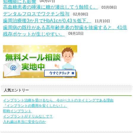
知機能にも影響
04月07日
高血糖患者の唾液に糖が滲出してう蝕招く。
03月08日
デンタルフロスでワクチン投与
02月08日
歯周治療後3か月でHbA1cが0.43％低下。
11月10日
歯周病の既往がある高年齢患者の智歯を抜歯すると、41倍
残存ポケットが生じやすい。
09月10日
人気エントリー
インプラント治療を受けるなら、今がベストのタイミングである理由
『インプラントの費用を安くしたい！』
即時インプラント
インプラントがドリルなしで？
入れ歯は本当に安全なのか