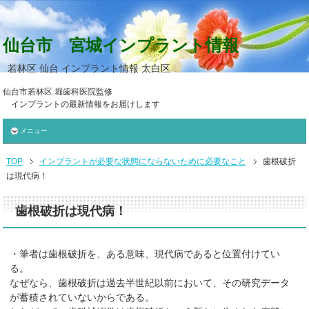
仙台市 宮城インプラント情報
若林区 仙台 インプラント情報 太白区
仙台市若林区 堀歯科医院監修
インプラントの最新情報をお届けします
メニュー
TOP
インプラントが必要な状態にならないために必要なこと
歯根破折
は現代病！
歯根破折は現代病！
・筆者は歯根破折を、ある意味、現代病であると位置付けてい
る。
なぜなら、歯根破折は過去半世紀以前において、その研究データ
が蓄積されていないからである。