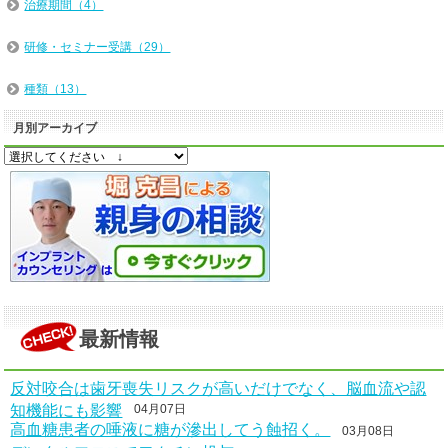
治療期間（4）
研修・セミナー受講（29）
種類（13）
月別アーカイブ
最新情報
反対咬合は歯牙喪失リスクが高いだけでなく、脳血流や認
知機能にも影響
04月07日
高血糖患者の唾液に糖が滲出してう蝕招く。
03月08日