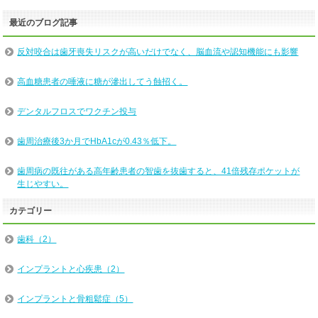
最近のブログ記事
反対咬合は歯牙喪失リスクが高いだけでなく、脳血流や認知機能にも影響
高血糖患者の唾液に糖が滲出してう蝕招く。
デンタルフロスでワクチン投与
歯周治療後3か月でHbA1cが0.43％低下。
歯周病の既往がある高年齢患者の智歯を抜歯すると、41倍残存ポケットが
生じやすい。
カテゴリー
歯科（2）
インプラントと心疾患（2）
インプラントと骨粗鬆症（5）