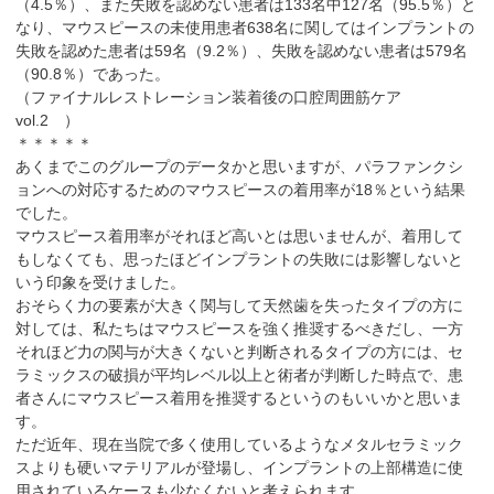
（4.5％）、また失敗を認めない患者は133名中127名（95.5％）と
なり、マウスピースの未使用患者638名に関してはインプラントの
失敗を認めた患者は59名（9.2％）、失敗を認めない患者は579名
（90.8％）であった。
（
ファイナルレストレーション装着後の口腔周囲筋ケア
vol.2
）
＊＊＊＊＊
あくまでこのグループのデータかと思いますが、パラファンクシ
ョンへの対応するためのマウスピースの着用率が18％という結果
でした。
マウスピース着用率がそれほど高いとは思いませんが、着用して
もしなくても、思ったほどインプラントの失敗には影響しないと
いう印象を受けました。
おそらく力の要素が大きく関与して天然歯を失ったタイプの方に
対しては、私たちはマウスピースを強く推奨するべきだし、一方
それほど力の関与が大きくないと判断されるタイプの方には、セ
ラミックスの破損が平均レベル以上と術者が判断した時点で、患
者さんにマウスピース着用を推奨するというのもいいかと思いま
す。
ただ近年、現在当院で多く使用しているようなメタルセラミック
スよりも硬いマテリアルが登場し、インプラントの上部構造に使
用されているケースも少なくないと考えられます。