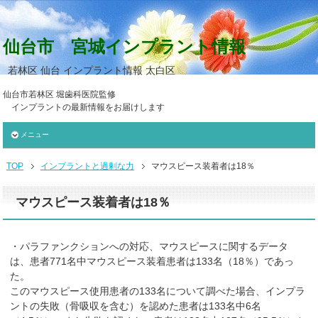
仙台市 宮城インプラント情報
若林区 仙台 インプラント情報 太白区
仙台市若林区 堀歯科医院監修
インプラントの最新情報をお届けします
メニュー
TOP
インプラントと過剰な力
マウスピース装着者は18％
マウスピース装着者は18％
・パラファンクションへの対応、マウスピースに関するデータ
は、患者771名中マウスピース装着患者は133名（18％）であっ
た。
このマウスピース使用患者の133名について調べた場合、インプラ
ントの失敗（骨吸収を含む）を認めた患者は133名中6名