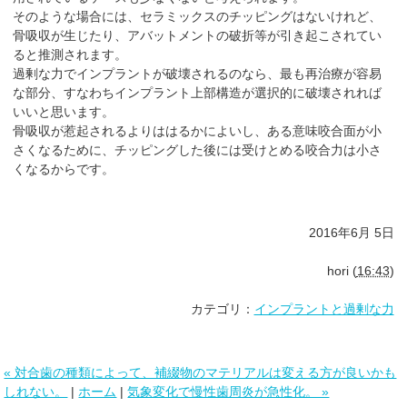
そのような場合には、セラミックスのチッピングはないけれど、
骨吸収が生じたり、アバットメントの破折等が引き起こされてい
ると推測されます。
過剰な力でインプラントが破壊されるのなら、最も再治療が容易
な部分、すなわちインプラント上部構造が選択的に破壊されれば
いいと思います。
骨吸収が惹起されるよりははるかによいし、ある意味咬合面が小
さくなるために、チッピングした後には受けとめる咬合力は小さ
くなるからです。
2016年6月 5日
hori
(
16:43
)
カテゴリ：
インプラントと過剰な力
« 対合歯の種類によって、補綴物のマテリアルは変える方が良いかも
しれない。
|
ホーム
|
気象変化で慢性歯周炎が急性化。 »