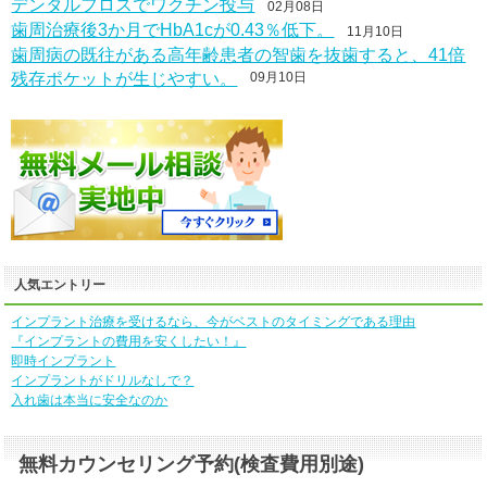
デンタルフロスでワクチン投与
02月08日
歯周治療後3か月でHbA1cが0.43％低下。
11月10日
歯周病の既往がある高年齢患者の智歯を抜歯すると、41倍
残存ポケットが生じやすい。
09月10日
人気エントリー
インプラント治療を受けるなら、今がベストのタイミングである理由
『インプラントの費用を安くしたい！』
即時インプラント
インプラントがドリルなしで？
入れ歯は本当に安全なのか
無料カウンセリング予約(検査費用別途)