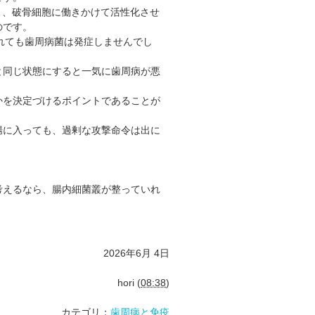
なく、破骨細胞に働きかけて活性化させ
のです。
れても歯周病菌は発症しませんでし
と同じ状態にすると一気に歯周病が悪
かを決定づけるポイントであることが
腸に入っても、過剰な攻撃命令は出に
考えるなら、腸内細菌叢が整っていれ
2026年6月 4日
hori
(
08:38
)
カテゴリ：
歯周病と免疫