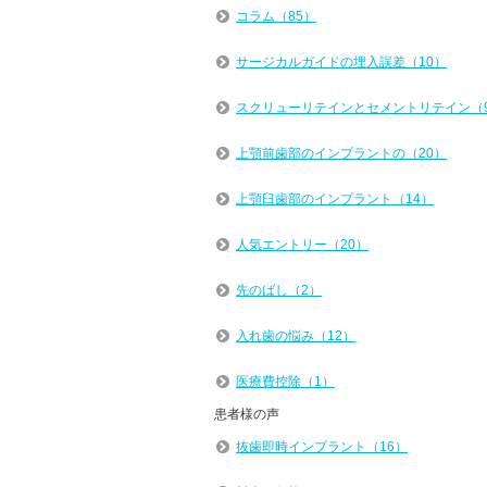
コラム（85）
サージカルガイドの埋入誤差（10）
スクリューリテインとセメントリテイン（
上顎前歯部のインプラントの（20）
上顎臼歯部のインプラント（14）
人気エントリー（20）
先のばし（2）
入れ歯の悩み（12）
医療費控除（1）
患者様の声
抜歯即時インプラント（16）