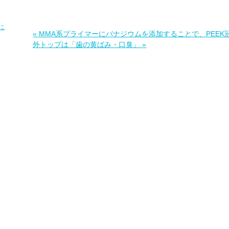
に
« MMA系プライマーにバナジウムを添加することで、PEE
外トップは「歯の黄ばみ・口臭」 »