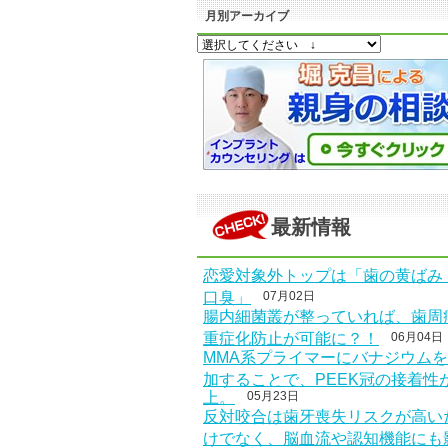
月別アーカイブ
最新情報
恋愛対象外トップは「歯の黄ばみ
口臭」
07月02日
腸内細菌叢が整っていれば、歯周
重症化防止が可能に？！
06月04日
MMA系プライマーにバナジウム
加することで、PEEK冠の接着性
上。
05月23日
反対咬合は歯牙喪失リスクが高い
けでなく、脳血流や認知機能にも