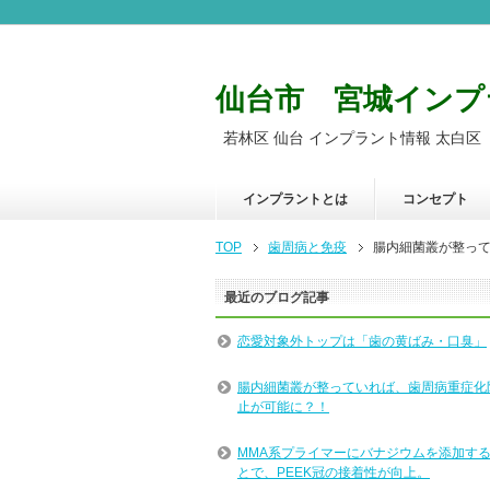
仙台市 宮城インプ
若林区 仙台 インプラント情報 太白区
インプラントとは
コンセプト
TOP
歯周病と免疫
腸内細菌叢が整っ
最近のブログ記事
恋愛対象外トップは「歯の黄ばみ・口臭」
腸内細菌叢が整っていれば、歯周病重症化
止が可能に？！
MMA系プライマーにバナジウムを添加す
とで、PEEK冠の接着性が向上。