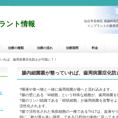
仙台市若林区 堀歯科医
ラント情報
インプラントの最新情
治療の種類
治療の流れ
治療期間
料金
ていれば、歯周病重症化防止が可能に？！
腸内細菌叢が整っていれば、歯周病重症化防
?唾液や食べ物と一緒に歯周病菌が腸へと流れ込みます。
防
?腸の壁にある「M細胞」という特殊な細胞が、歯周病菌を
?腸のリンパ組織である「樹状細胞」が歯周病菌を攻撃せ
活性化されます。
るこ
?腸で活性化された免疫細胞の一種であるTh17は、血液
的に「敵が最も多い場所」である口腔内の歯肉に戻ってき