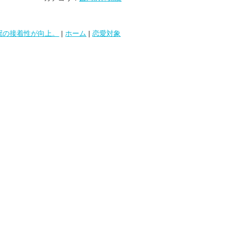
K冠の接着性が向上。
|
ホーム
|
恋愛対象