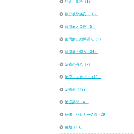
料金・価格（1）
根分岐部病変（10）
歯周病と免疫（5）
歯周病と動脈硬化（2）
歯周病の悩み（34）
治療の流れ（7）
治療コンセプト（11）
治療例（79）
治療期間（4）
研修・セミナー受講（29）
種類（13）