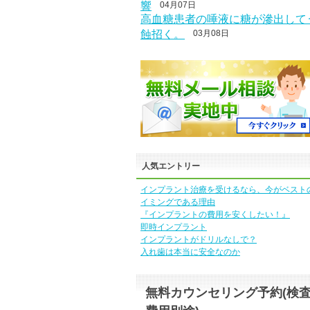
響
04月07日
高血糖患者の唾液に糖が滲出して
蝕招く。
03月08日
人気エントリー
インプラント治療を受けるなら、今がベスト
イミングである理由
『インプラントの費用を安くしたい！』
即時インプラント
インプラントがドリルなしで？
入れ歯は本当に安全なのか
無料カウンセリング予約(検