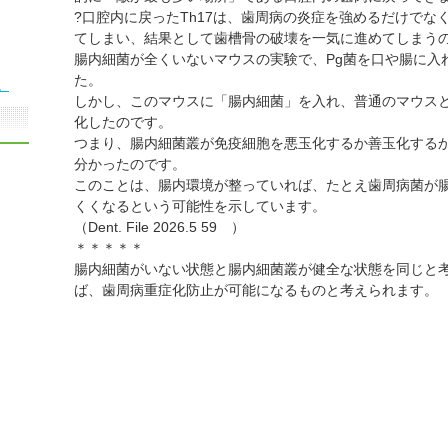
?口腔内に戻ったTh17は、歯周病の炎症を強めるだけで
てしまい、結果として歯槽骨の破壊を一気に進めてしまう
腸内細菌が全くいないマウスの実験で、Pg菌を口や腸に入
た。
。
しかし、このマウスに「腸内細菌」を入れ、普通のマウス
化したのです。
つまり、腸内細菌叢が免疫細胞を悪玉化するか善玉化する
分かったのです。
このことは、腸内環境が整っていれば、たとえ歯周病菌が
くくなるという可能性を示しています。
（Dent. File 2026.5 59 ）
＊＊＊＊＊
腸内細菌がいない状態と腸内細菌叢が健全な状態を同じと
ば、歯周病重症化防止が可能になるものと考えられます。