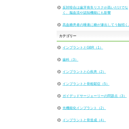
反対咬合は歯牙喪失リスクが高いだけでな
く、脳血流や認知機能にも影響
高血糖患者の唾液に糖が滲出してう蝕招く
カテゴリー
インプラントとGBR（1）
歯科（3）
インプラントと心疾患（2）
インプラントと骨粗鬆症（5）
ガイデッドサージェーリーの問題点（3）
光機能化インプラント（2）
インプラントと骨造成（4）