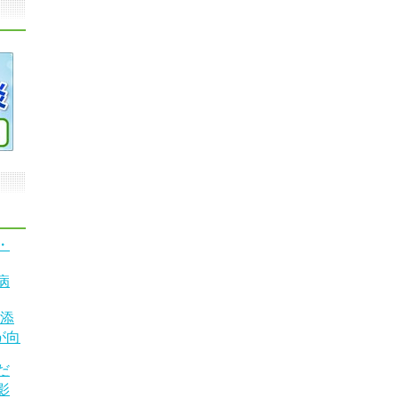
・
病
を添
が向
だ
影