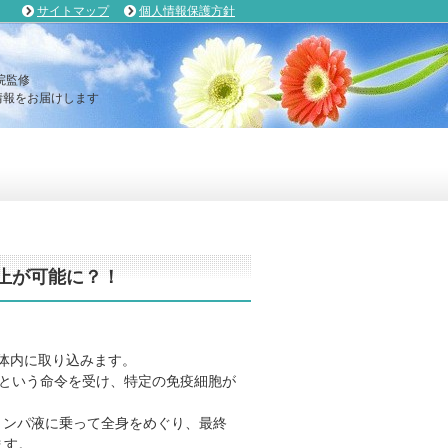
サイトマップ
個人情報保護方針
院監修
報をお届けします
止が可能に？！
体内に取り込みます。
よという命令を受け、特定の免疫細胞が
やリンパ液に乗って全身をめぐり、最終
ます。