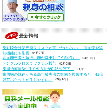
最新情報
反対咬合は歯牙喪失リスクが高いだけでなく、脳血流や認
知機能にも影響
04月07日
高血糖患者の唾液に糖が滲出してう蝕招く。
03月08日
デンタルフロスでワクチン投与
02月08日
歯周治療後3か月でHbA1cが0.43％低下。
11月10日
歯周病の既往がある高年齢患者の智歯を抜歯すると、41倍
残存ポケットが生じやすい。
09月10日