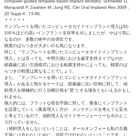
computer-guided template-based implant dentistry. Schneider D,
Marquardt P, Zwahlen M, Jung RE. Clin Oral Implants Res 2009 ;
20 Suppl 4 : 73-86.
＊＊＊＊＊
テンプレートを用いたコンピュータガイドインプラント埋入は91-
100％ほどの高いインプラント生存率を示しましたが、やはり気に
なるのが、多数の術中の合併症です。
精度のばらつきが大きいのも気になります。
同じく『テンプレートを用いたコンピュータガイドインプラント
埋入』とは言っても、中間欠損における歯牙支持タイプなのか、
総義歯に近い欠損様式における粘膜支持かによっても、精度のば
らつきの程度は異なることでしょう。
また、『テンプレートを用いたコンピュータガイドインプラント
埋入』があると助かるケースは、総義歯に近い症例に対して、傾
斜埋入を積極的に行う治療計画を"是"とする場合ともいえるかもし
れません。
個人的には、フラットな咬合平面に対して、垂直にインプラント
を設置していく（垂直埋入）方が、メンテナンスを考えても妥当
と考えているので、傾斜埋入もガイドサージェーリーも今のとこ
ろ行っていません。
（傾斜埋入をしないということは、オールオンフォーも私の主義
主張には合わないために、当院では行わないということです。）