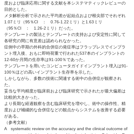
度および臨床応用に関する文献を本システマティックレビューの
目的とした。
メタ解析分析で示された平均差が起始点および根尖部でそれぞれ
1.07ミリ（95％Cl ： 0.76-1.22ミリ）と1.63ミリ
（95％Cl ： 1.26-2ミリ）だった。
テンプレートの製法とテンプレートの支持および安定性に関して
各研究の間に有意差は認められなかった。
症例中の早期の外科的合併症の発症率はフラップレスでインプラ
ント埋入後、おもに即時荷重で行われた537本のインプラントの
12-60か月間の生存率は91-100％であった。
テンプレートを用いたコンピュータガイドインプラント埋入は91-
100％ほどの高いインプラント生存率を示した。
しかしながら、多数の技術に関連する術中の合併症が観察され
た。
妥当な平均精度が臨床前および臨床研究で示されたが最大偏差は
比較的大きかった。
より長期な経過観察を含む臨床研究を増やし、術中の操作性、精
度および補綴的な合併症などの観点からシステムを改善する必要
がある。
（参考文献）
A systematic review on the accuracy and the clinical outcome of