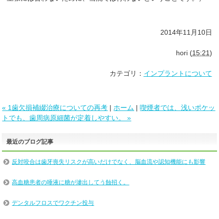
2014年11月10日
hori
(
15:21
)
カテゴリ：
インプラントについて
« 1歯欠損補綴治療についての再考
|
ホーム
|
喫煙者では、浅いポケッ
トでも、歯周病原細菌が定着しやすい。 »
最近のブログ記事
反対咬合は歯牙喪失リスクが高いだけでなく、脳血流や認知機能にも影響
高血糖患者の唾液に糖が滲出してう蝕招く。
デンタルフロスでワクチン投与