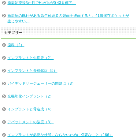
歯周治療後3か月でHbA1cが0.43％低下。
歯周病の既往がある高年齢患者の智歯を抜歯すると、41倍残存ポケットが
生じやすい。
カテゴリー
歯科（2）
インプラントと心疾患（2）
インプラントと骨粗鬆症（5）
ガイデッドサージェーリーの問題点（3）
光機能化インプラント（2）
インプラントと骨造成（4）
アバットメントの強度（8）
インプラントが必要な状態にならないために必要なこと（166）