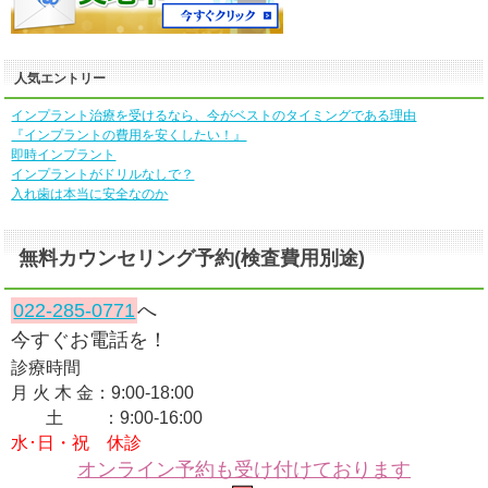
人気エントリー
インプラント治療を受けるなら、今がベストのタイミングである理由
『インプラントの費用を安くしたい！』
即時インプラント
インプラントがドリルなしで？
入れ歯は本当に安全なのか
無料カウンセリング予約(検査費用別途)
022-285-0771
へ
今すぐお電話を！
診療時間
月 火 木 金：9:00-18:00
土 ：9:00-16:00
水･日・祝 休診
オンライン予約も受け付けております