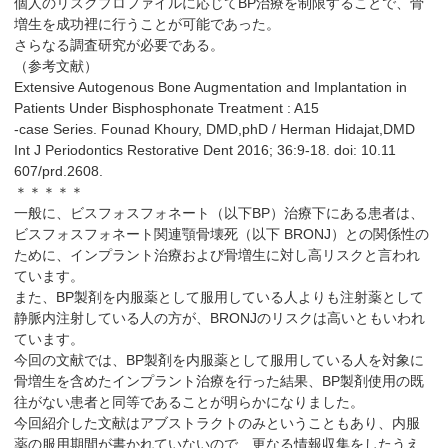
個人のリスクプロファイルに応じてBP治療を制限することで、骨
増生を成功裡に行うことが可能であった。
さらなる調査研究が必要である。
（参考文献）
Extensive Autogenous Bone Augmentation and Implantation in
Patients Under Bisphosphonate Treatment : A15
-case Series. Founad Khoury, DMD,phD / Herman Hidajat,DMD
Int J Periodontics Restorative Dent 2016; 36:9-18. doi: 10.11
607/prd.2608.
＊＊＊＊＊
一般に、ビスフォスフォネート（以下BP）治療下にある患者は、
ビスフォスフォネート関連顎骨壊死（以下 BRONJ）との関係性の
ために、インプラント治療および骨増生に対し高リスクと言われ
ています。
また、BP製剤を内服薬として服用している人よりも注射薬として
静脈内注射している人の方が、BRONJのリスクは高いともいわれ
ています。
今回の文献では、BP製剤を内服薬として服用している人を対象に
骨増生を含めたインプラント治療を行った結果、BP製剤使用の既
往がない患者と同等であることが明らかになりました。
今回紹介した文献はアブストラクトのみということもあり、内服
薬の服用期間が書かれていないので、更なる情報収集をしたうえ