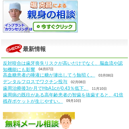
最新情報
反対咬合は歯牙喪失リスクが高いだけでなく、脳血流や認
知機能にも影響
04月07日
高血糖患者の唾液に糖が滲出してう蝕招く。
03月08日
デンタルフロスでワクチン投与
02月08日
歯周治療後3か月でHbA1cが0.43％低下。
11月10日
歯周病の既往がある高年齢患者の智歯を抜歯すると、41倍
残存ポケットが生じやすい。
09月10日