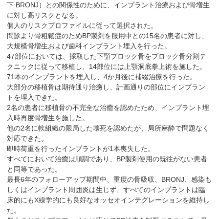
下 BRONJ）との関係性のために、インプラント治療および骨増生
に対し高リスクとなる。
個人のリスクプロファイルに従って選択された。
問診より骨粗鬆症のためBP製剤を服用中との15名の患者に対し、
大規模骨増生および歯科インプラント埋入を行った。
47部位においては、採取した下顎ブロック骨をブロック骨分割テ
クニックに従って移植し、14部位には上顎洞底拳上術を施した。
71本のインプラントを埋入し、4か月後に補綴治療を行った。
大部分の移植骨は期待通り治癒し、計画通りの部位にインプラン
トを埋入できた。
2名の患者に移植骨の不完全な治癒を認めたため、インプラント埋
入時再度骨増生を施した。
他の2名に軟組織の限局した壊死を認めたが、局所麻酔で問題なく
対応できた。
即時荷重を行ったインプラントが1本喪失した。
すべてにおいて治癒は順調であり、BP製剤使用の既往がない患者
と同等であった。
最長6年のフォローアップ期間中、重度の骨吸収、BRONJ、感染も
しくはインプラント周囲炎は生じず、すべてのインプラントは臨
床的にもX線学的にも良好なオッセオインテグレーションを維持し
た。