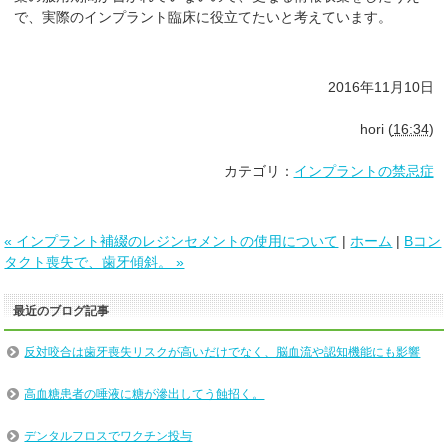
で、実際のインプラント臨床に役立てたいと考えています。
2016年11月10日
hori
(
16:34
)
カテゴリ：
インプラントの禁忌症
« インプラント補綴のレジンセメントの使用について
|
ホーム
|
Bコン
タクト喪失で、歯牙傾斜。 »
最近のブログ記事
反対咬合は歯牙喪失リスクが高いだけでなく、脳血流や認知機能にも影響
高血糖患者の唾液に糖が滲出してう蝕招く。
デンタルフロスでワクチン投与