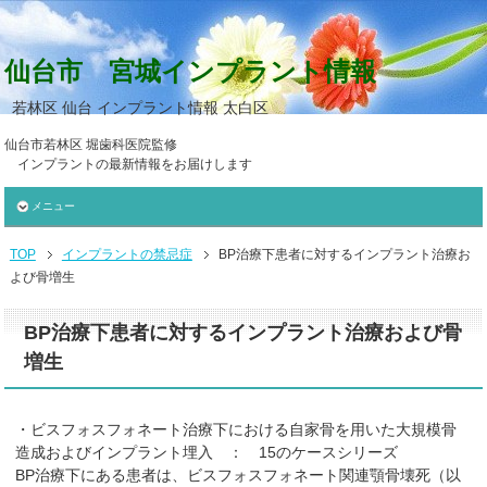
仙台市 宮城インプラント情報
若林区 仙台 インプラント情報 太白区
仙台市若林区 堀歯科医院監修
インプラントの最新情報をお届けします
メニュー
TOP
インプラントの禁忌症
BP治療下患者に対するインプラント治療お
よび骨増生
BP治療下患者に対するインプラント治療および骨
増生
・ビスフォスフォネート治療下における自家骨を用いた大規模骨
造成およびインプラント埋入 ： 15のケースシリーズ
BP治療下にある患者は、ビスフォスフォネート関連顎骨壊死（以