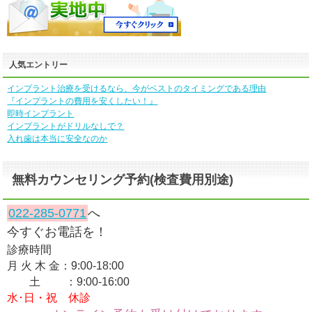
人気エントリー
インプラント治療を受けるなら、今がベストのタイミングである理由
『インプラントの費用を安くしたい！』
即時インプラント
インプラントがドリルなしで？
入れ歯は本当に安全なのか
無料カウンセリング予約(検査費用別途)
022-285-0771
へ
今すぐお電話を！
診療時間
月 火 木 金：9:00-18:00
土 ：9:00-16:00
水･日・祝 休診