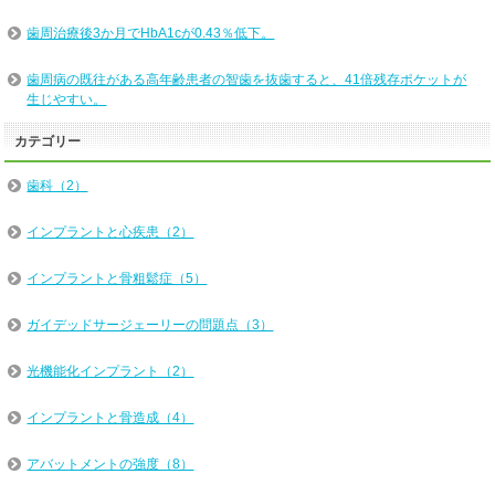
歯周治療後3か月でHbA1cが0.43％低下。
歯周病の既往がある高年齢患者の智歯を抜歯すると、41倍残存ポケットが
生じやすい。
カテゴリー
歯科（2）
インプラントと心疾患（2）
インプラントと骨粗鬆症（5）
ガイデッドサージェーリーの問題点（3）
光機能化インプラント（2）
インプラントと骨造成（4）
アバットメントの強度（8）