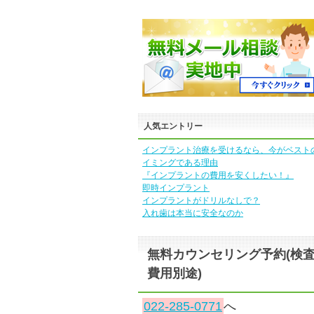
人気エントリー
インプラント治療を受けるなら、今がベスト
イミングである理由
『インプラントの費用を安くしたい！』
即時インプラント
インプラントがドリルなしで？
入れ歯は本当に安全なのか
無料カウンセリング予約(検
費用別途)
022-285-0771
へ