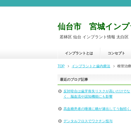
仙台市 宮城インプ
若林区 仙台 インプラント情報 太白区
インプラントとは
コンセプト
TOP
インプラントと歯内療法
根管治
最近のブログ記事
反対咬合は歯牙喪失リスクが高いだけでな
く、脳血流や認知機能にも影響
高血糖患者の唾液に糖が滲出してう蝕招く
デンタルフロスでワクチン投与