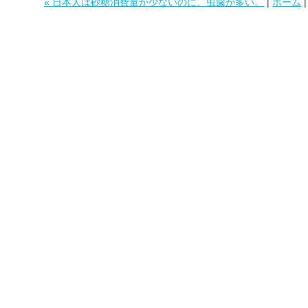
« 日本人は砂糖消費量が少ないのに、虫歯が多い。
|
ホーム