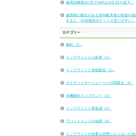
歯周治療後3か月でHbA1cが0.43％低下。
歯周病の既往がある高年齢患者の智歯を抜
すると、41倍残存ポケットが生じやすい。
カテゴリー
歯科（2）
インプラントと心疾患（2）
インプラントと骨粗鬆症（5）
ガイデッドサージェーリーの問題点（3）
光機能化インプラント（2）
インプラントと骨造成（4）
アバットメントの強度（8）
インプラントが必要な状態にならないため