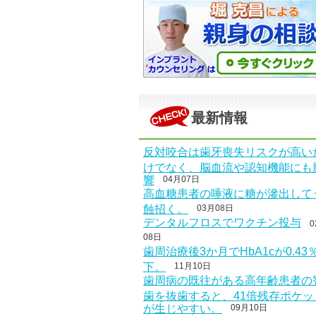
最新情報
反対咬合は歯牙喪失リスクが高い
けでなく、脳血流や認知機能にも
響
04月07日
高血糖患者の唾液に糖が滲出して
蝕招く。
03月08日
デンタルフロスでワクチン投与
0
08日
歯周治療後3か月でHbA1cが0.43
下。
11月10日
歯周病の既往がある高年齢患者の
歯を抜歯すると、41倍残存ポケッ
が生じやすい。
09月10日