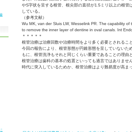
やS字状を呈する根管、根尖部の直径が1.5ミリ以上の根
している。
歯
（参考文献）
Wu MK, van der Sluis LW, Wesselink PR. The capability of
to remove the inner layer of dentine in oval canals. Int End
＊＊＊＊＊
根管治療は治療回数や治療時間をより多く必要とされるこ
今回の報告により、根管形態が円錐形態を呈していないた
もに、根管洗浄もそれと同じくらい重要であることの理由
根管治療は歯科の基本の処置といっても過言ではありませ
時代に突入しているためか、根管治療はより難易度が高ま
に