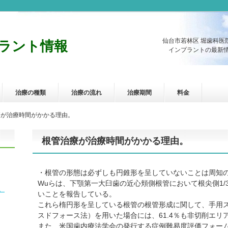
仙台市若林区 堀歯科医
ラント情報
インプラントの最新情
治療の種類
治療の流れ
治療期間
料金
療が治療時間がかかる理由。
根管治療が治療時間がかかる理由。
・根管の形態は必ずしも円錐形を呈していないことは周知
Wuらは、下顎第一大臼歯の近心頬側根管において根尖側1/
。
いことを報告している。
これら楕円形を呈している根管の根管形成に関して、手用
スドフォース法）を用いた場合には、61.4％も非切削エ
また、米国歯内療法学会の発行する症例難易度評価フォーム