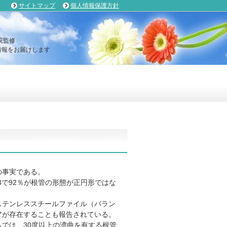
サイトマップ
個人情報保護方針
院監修
報をお届けします
の事実である。
3で92％が根管の形態が正円形ではな
ステンレススチールファイル（バラン
リアが存在することも報告されている。
では、30度以上の湾曲を有する根管