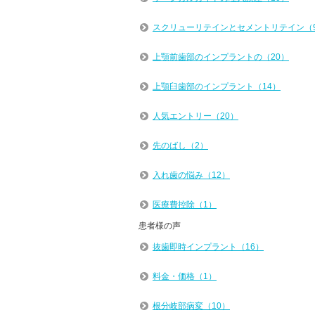
スクリューリテインとセメントリテイン（
上顎前歯部のインプラントの（20）
上顎臼歯部のインプラント（14）
人気エントリー（20）
先のばし（2）
入れ歯の悩み（12）
医療費控除（1）
患者様の声
抜歯即時インプラント（16）
料金・価格（1）
根分岐部病変（10）