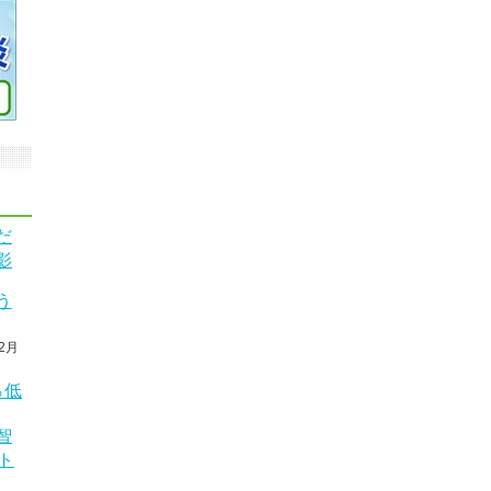
だ
影
う
2月
％低
智
ト