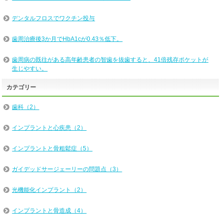
デンタルフロスでワクチン投与
歯周治療後3か月でHbA1cが0.43％低下。
歯周病の既往がある高年齢患者の智歯を抜歯すると、41倍残存ポケットが
生じやすい。
カテゴリー
歯科（2）
インプラントと心疾患（2）
インプラントと骨粗鬆症（5）
ガイデッドサージェーリーの問題点（3）
光機能化インプラント（2）
インプラントと骨造成（4）