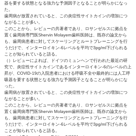
器を要する状態となる強力な予測因子となることが明らかになっ
た。
歯周病が放置されていると、この炎症性サイトカインの増加につ
ながることが多い。
このことから、レビューの共著者であり、ロサンゼルスに拠点を
置く歯周病専門医Shervin Molayem歯科医師は、既存の論文から
も、歯周病患者に対してスケーリングとルートプレーニングを行
うだけで、インターロイキン-6レベルを平均で3pg/ml下げられる
ことが知られていると語る。
（）レビューによれば、ドイツのミュンヘンで行われた最近の研
究で、炎症性サイトカインであるインターロイキン-6のレベルの上
昇が、COVID-19の入院患者における呼吸不全や最終的には人工呼
吸器を要する状態となる強力な予測因子となることが明らかにな
った。
歯周病が放置されていると、この炎症性サイトカインの増加につ
ながることが多い。
このことから、レビューの共著者であり、ロサンゼルスに拠点を
置く歯周病専門医Shervin Molayem歯科医師は、既存の論文から
も、歯周病患者に対してスケーリングとルートプレーニングを行
うだけで、インターロイキン-6レベルを平均で3pg/ml下げられる
ことが知られていると語る。