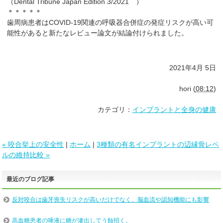
（Dental Tribune Japan Edition 3/2021 ）
＊＊＊＊＊
歯周病患者はCOVID-19関連の呼吸器合併症の発症リスクが高い可
能性があると新たなレビュー論文が結論付けられました。
2021年4月 5日
hori
(
08:12
)
カテゴリ：
インプラントと全身の健康
« 咬合挙上の安全性
|
ホーム
|
3種類の有名インプラントの辺縁骨レベ
ルの維持比較 »
最近のブログ記事
反対咬合は歯牙喪失リスクが高いだけでなく、脳血流や認知機能にも影響
高血糖患者の唾液に糖が滲出してう蝕招く。