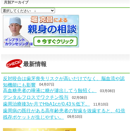
月別アーカイブ
最新情報
反対咬合は歯牙喪失リスクが高いだけでなく、脳血流や認
知機能にも影響
04月07日
高血糖患者の唾液に糖が滲出してう蝕招く。
03月08日
デンタルフロスでワクチン投与
02月08日
歯周治療後3か月でHbA1cが0.43％低下。
11月10日
歯周病の既往がある高年齢患者の智歯を抜歯すると、41倍
残存ポケットが生じやすい。
09月10日