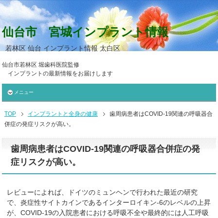
仙台市 宮城インプラント情報
若林区 仙台 インプラント情報 太白区
仙台市若林区 堀歯科医院監修
インプラントの最新情報をお届けします
メニュー
TOP
インプラントと全身の健康
歯周病患者はCOVID-19関連の呼吸器合
併症の発症リスクが高い。
歯周病患者はCOVID-19関連の呼吸器合併症の発
症リスクが高い。
レビューによれば、ドイツのミュンヘンで行われた最近の研究
で、炎症性サイトカインであるインターロイキン-6のレベルの上昇
が、COVID-19の入院患者における呼吸不全や最終的には人工呼吸