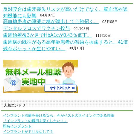
反対咬合は歯牙喪失リスクが高いだけでなく、脳血流や認
知機能にも影響
04月07日
高血糖患者の唾液に糖が滲出してう蝕招く。
03月08日
デンタルフロスでワクチン投与
02月08日
歯周治療後3か月でHbA1cが0.43％低下。
11月10日
歯周病の既往がある高年齢患者の智歯を抜歯すると、41倍
残存ポケットが生じやすい。
09月10日
人気エントリー
インプラント治療を受けるなら、今がベストのタイミングである理由
『インプラントの費用を安くしたい！』
即時インプラント
インプラントがドリルなしで？