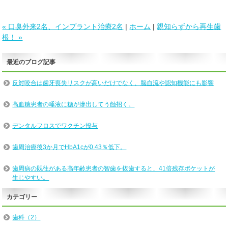
« 口臭外来2名、インプラント治療2名
|
ホーム
|
親知らずから再生歯
根！ »
最近のブログ記事
反対咬合は歯牙喪失リスクが高いだけでなく、脳血流や認知機能にも影響
高血糖患者の唾液に糖が滲出してう蝕招く。
デンタルフロスでワクチン投与
歯周治療後3か月でHbA1cが0.43％低下。
歯周病の既往がある高年齢患者の智歯を抜歯すると、41倍残存ポケットが
生じやすい。
カテゴリー
歯科（2）