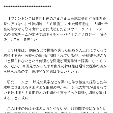
***************************
【ワシントン７日共同】体のさまざまな細胞に分化する能力を
持つ胚（はい）性幹細胞（ＥＳ細胞） に似た幹細胞を、 人間の子
宮の羊水から取り出すことに成功したと米ウェークフォーレスト
大の研究チームが米科学誌ネイチャーバイオテクノロジー （電子
版）に7日、発表した。
ＥＳ細胞は、 病気などで機能を失った組織を人工的につくって
移植する再生医療への応用が期待されているが、 受精卵を壊さな
いと得られないという倫理的な問題が研究推進の障害になってい
る。だが、 今回見つかった羊水由来の幹細胞は通常の医療行為か
ら得られるので、倫理的な問題は少ないという。
研究チームは、 胎児の異常などを調べる羊水検査で採取した羊
水中に含まれるさまざまな細胞の中から、 分化の方向が決まって
いる幹細胞とＥＳ細胞との中間の性質を持った特殊な細胞を選別
することに成功。
この細胞の数は全体の１％と少ないが、36時間で倍になるとい