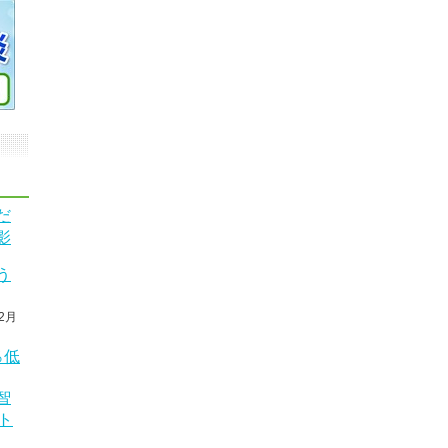
だ
影
う
2月
％低
智
ト