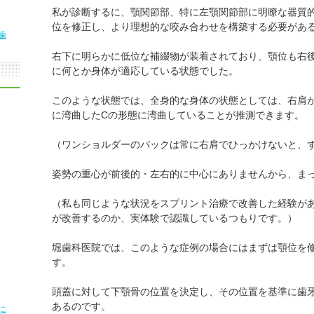
私が診断するに、顎関節部、特に左顎関節部に明瞭な器質
位を修正し、より理想的な咬み合わせを構築する必要があ
歯
右下に明らかに低位な補綴物が装着されており、顎位も右
に何とか身体が適応している状態でした。
このような状態では、全身的な身体の状態としては、右肩
に湾曲したCの形態に湾曲していることが推測できます。
（ワンショルダーのバックは常に右肩でひっかけないと、
姿勢の重心が前後的・左右的に中心にありませんから、ま
（私も同じような状況をスプリント治療で改善した経験が
が改善するのか、実体験で認識しているつもりです。）
堀歯科医院では、このような症例の場合にはまずは顎位を
す。
頭蓋に対して下顎骨の位置を決定し、その位置を基準に歯
あるのです。
に