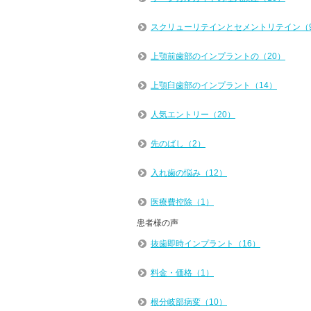
スクリューリテインとセメントリテイン（
上顎前歯部のインプラントの（20）
上顎臼歯部のインプラント（14）
人気エントリー（20）
先のばし（2）
入れ歯の悩み（12）
医療費控除（1）
患者様の声
抜歯即時インプラント（16）
料金・価格（1）
根分岐部病変（10）