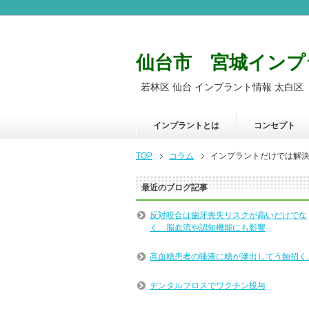
仙台市 宮城インプ
若林区 仙台 インプラント情報 太白区
インプラントとは
コンセプト
TOP
コラム
インプラントだけでは解
最近のブログ記事
反対咬合は歯牙喪失リスクが高いだけでな
く、脳血流や認知機能にも影響
高血糖患者の唾液に糖が滲出してう蝕招く
デンタルフロスでワクチン投与