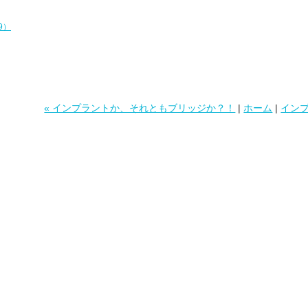
9）
« インプラントか、それともブリッジか？！
|
ホーム
|
インプ