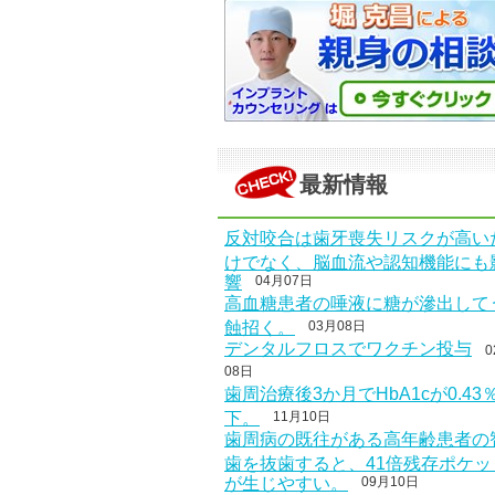
最新情報
反対咬合は歯牙喪失リスクが高い
けでなく、脳血流や認知機能にも
響
04月07日
高血糖患者の唾液に糖が滲出して
蝕招く。
03月08日
デンタルフロスでワクチン投与
0
08日
歯周治療後3か月でHbA1cが0.43
下。
11月10日
歯周病の既往がある高年齢患者の
歯を抜歯すると、41倍残存ポケッ
が生じやすい。
09月10日