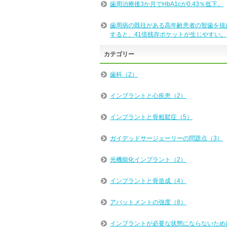
歯周治療後3か月でHbA1cが0.43％低下。
歯周病の既往がある高年齢患者の智歯を抜
すると、41倍残存ポケットが生じやすい。
カテゴリー
歯科（2）
インプラントと心疾患（2）
インプラントと骨粗鬆症（5）
ガイデッドサージェーリーの問題点（3）
光機能化インプラント（2）
インプラントと骨造成（4）
アバットメントの強度（8）
インプラントが必要な状態にならないため