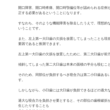
開口障害、開口時疼痛、開口時顎偏位等が認められる症例
正する必要があるということになります。
すなわち、そのような機能障害を除去したうえで、理想的
いうことです。
また、左上第一大臼歯の欠損を放置してしまったことも現
要因であると推測できます。
左上第一大臼歯の欠損を放置したために、第二大臼歯が前
傾斜してしまった第二大臼歯は本来の面積の半分も咬むこ
そのため、同部位が負担するべき咬合力は第二小臼歯ある
す。
しかしながら、小臼歯には大臼歯が負担できるほどの過大
過大な咬合力を負担させ要とすると、その部位の歯根破折
生じたりすることも