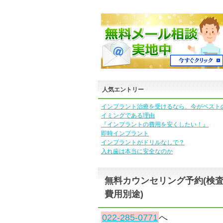
人気エントリー
インプラント治療を受けるなら、今がベスト
イミングである理由
『インプラントの費用を安くしたい！』
即時インプラント
インプラントがドリルなしで？
入れ歯は本当に安全なのか
無料カウンセリング予約(検
費用別途)
022-285-0771
へ