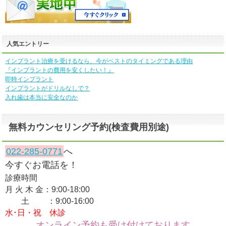
人気エントリー
インプラント治療を受けるなら、今がベストのタイミングである理由
『インプラントの費用を安くしたい！』
即時インプラント
インプラントがドリルなしで？
入れ歯は本当に安全なのか
無料カウンセリング予約(検査費用別途)
022-285-0771
へ
今すぐお電話を！
診療時間
月 火 木 金：9:00-18:00
土 ：9:00-16:00
水･日・祝 休診
オンライン予約も受け付けております