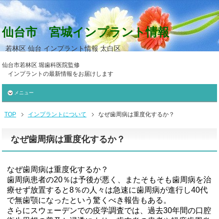
仙台市 宮城インプラント情報
若林区 仙台 インプラント情報 太白区
仙台市若林区 堀歯科医院監修
インプラントの最新情報をお届けします
メニュー
TOP
インプラントについて
なぜ歯周病は重度化するか？
なぜ歯周病は重度化するか？
なぜ歯周病は重度化するか？
歯周病患者の20％は予後が悪く、またそもそも歯周病を治
療せず放置すると8％の人々は急速に歯周病が進行し40代
で無歯顎になったという驚くべき報告もある。
さらにスウェーデンでの疫学調査では、過去30年間の口腔