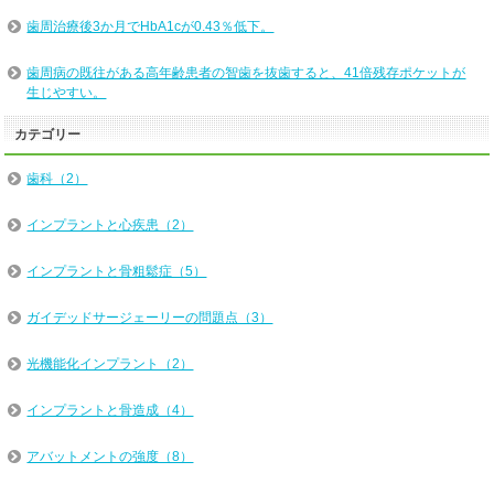
歯周治療後3か月でHbA1cが0.43％低下。
歯周病の既往がある高年齢患者の智歯を抜歯すると、41倍残存ポケットが
生じやすい。
カテゴリー
歯科（2）
インプラントと心疾患（2）
インプラントと骨粗鬆症（5）
ガイデッドサージェーリーの問題点（3）
光機能化インプラント（2）
インプラントと骨造成（4）
アバットメントの強度（8）