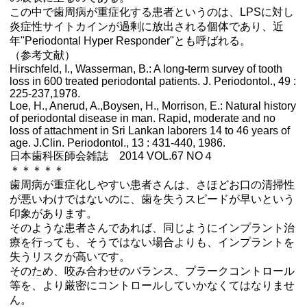
この中で歯周病が重症化する患者というのは、LPSに対し
炎症性サイトカインが過剰に放出される個体であり、近
年"Periodontal Hyper Responder"とも呼ばれる。
（参考文献）
Hirschfeld, I., Wasserman, B.: A long-term survey of tooth
loss in 600 treated periodontal patients. J. Periodontol., 49 :
225-237,1978.
Loe, H., Anerud, A.,Boysen, H., Morrison, E.: Natural history
of periodontal disease in man. Rapid, moderate and no
loss of attachment in Sri Lankan laborers 14 to 46 years of
age. J.Clin. Periodontol., 13 : 431-440, 1986.
日本歯科医師会雑誌 2014 VOL.67 NO４
＊＊＊＊＊
歯周病が重症化しやすい患者さんは、さほどお口の清掃性
が悪いわけではないのに、歯を失うスピードが早いという
印象があります。
そのような患者さんであれば、同じようにインプラント治
療を行っても、そうではない場合よりも、インプラントを
失うリスクが高いです。
そのため、咬み合わせのバランス、プラークコントロール
等を、より厳密にコントロールしていかなくてはなりませ
ん。