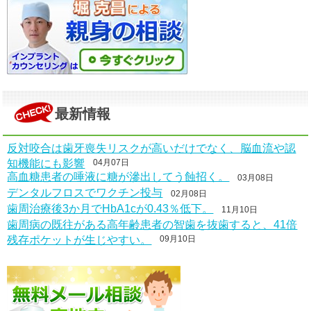
最新情報
反対咬合は歯牙喪失リスクが高いだけでなく、脳血流や認
知機能にも影響
04月07日
高血糖患者の唾液に糖が滲出してう蝕招く。
03月08日
デンタルフロスでワクチン投与
02月08日
歯周治療後3か月でHbA1cが0.43％低下。
11月10日
歯周病の既往がある高年齢患者の智歯を抜歯すると、41倍
残存ポケットが生じやすい。
09月10日