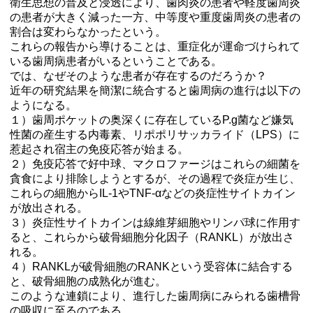
衛生思想の普及と浸透により、歯肉炎の患者や軽度歯周炎
の患者が大きく減った一方、中等度や重度歯周炎の患者の
割合は変わらなかったという。
これらの報告から導けることは、重症化が運命づけられて
いる歯周病患者がいるということである。
では、なぜそのような患者が存在するのだろうか？
近年の研究結果を簡潔に統合すると歯周病の進行は以下の
ようになる。
１）歯周ポケットの奥深くに存在しているP.g菌など嫌気
性菌の産生する内毒素、リポポリサッカライド（LPS）に
惹起され宿主の免疫応答が始まる。
２）免疫応答で好中球、マクロファージはこれらの細菌を
貪食により排除しようとするが、その過程で炎症が生じ、
これらの細胞からIL-1やTNF-αなどの炎症性サイトカイン
が放出される。
３）炎症性サイトカインは線維芽細胞やリンパ球に作用す
ると、これらから破骨細胞分化因子（RANKL）が放出さ
れる。
４）RANKLが破骨細胞のRANKという受容体に結合する
と、破骨細胞の成熟化が進む。
このような連鎖により、進行した歯周病にみられる歯槽骨
の吸収に至るのである。