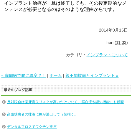
インプラント治療が一旦は終了しても、その後定期的なメ
ンテンスが必要となるのはそのような理由からです。
2014年9月15日
hori
(
11:03
)
カテゴリ：
インプラントについて
« 歯周病で腸に異変？！
|
ホーム
|
親不知抜歯とインプラント »
最近のブログ記事
反対咬合は歯牙喪失リスクが高いだけでなく、脳血流や認知機能にも影響
高血糖患者の唾液に糖が滲出してう蝕招く。
デンタルフロスでワクチン投与