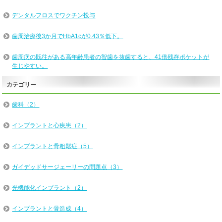
デンタルフロスでワクチン投与
歯周治療後3か月でHbA1cが0.43％低下。
歯周病の既往がある高年齢患者の智歯を抜歯すると、41倍残存ポケットが
生じやすい。
カテゴリー
歯科（2）
インプラントと心疾患（2）
インプラントと骨粗鬆症（5）
ガイデッドサージェーリーの問題点（3）
光機能化インプラント（2）
インプラントと骨造成（4）