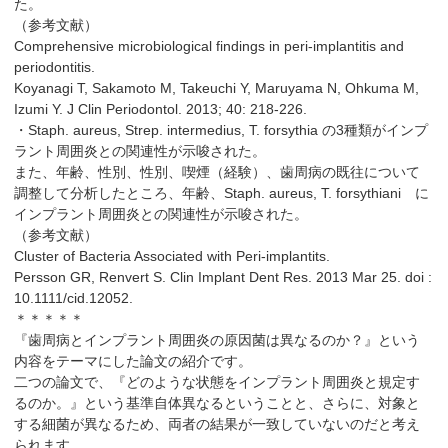
た。
（参考文献）
Comprehensive microbiological findings in peri-implantitis and
periodontitis.
Koyanagi T, Sakamoto M, Takeuchi Y, Maruyama N, Ohkuma M,
Izumi Y. J Clin Periodontol. 2013; 40: 218-226.
・Staph. aureus, Strep. intermedius, T. forsythia の3種類がインプ
ラント周囲炎との関連性が示唆された。
また、年齢、性別、性別、喫煙（経験）、歯周病の既往について
調整して分析したところ、年齢、Staph. aureus, T. forsythiani に
インプラント周囲炎との関連性が示唆された。
（参考文献）
Cluster of Bacteria Associated with Peri-implantits.
Persson GR, Renvert S. Clin Implant Dent Res. 2013 Mar 25. doi :
10.1111/cid.12052.
＊＊＊＊＊
『歯周病とインプラント周囲炎の原因菌は異なるのか？』という
内容をテーマにした論文の紹介です。
二つの論文で、『どのような状態をインプラント周囲炎と規定す
るのか。』という基準自体異なるということと、さらに、対象と
する細菌が異なるため、両者の結果が一致していないのだと考え
られます。