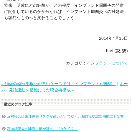
将来、明確にどの細菌が、どの程度、インプラント周囲炎の発症
に関係しているのかが分かれば、インプラント周囲炎への対処法
も容易なものへと変わることでしょう。
2014年4月15日
hori
(
08:55
)
カテゴリ：
インプラントについて
« 鉤歯の歯冠歯根比が悪いケースでは、インプラントが推奨。
|
ホー
ム
|
発語運動を指標にした咬合再構成 »
最近のブログ記事
反対咬合は歯牙喪失リスクが高いだけでなく、脳血流や認知機能にも影響
高血糖患者の唾液に糖が滲出してう蝕招く。