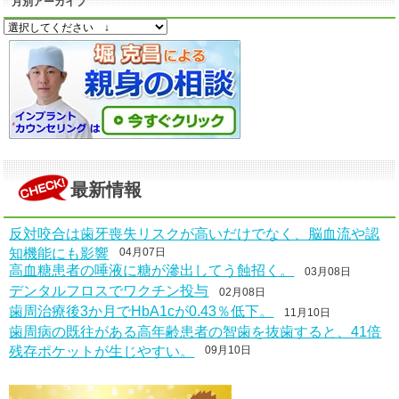
月別アーカイブ
最新情報
反対咬合は歯牙喪失リスクが高いだけでなく、脳血流や認
知機能にも影響
04月07日
高血糖患者の唾液に糖が滲出してう蝕招く。
03月08日
デンタルフロスでワクチン投与
02月08日
歯周治療後3か月でHbA1cが0.43％低下。
11月10日
歯周病の既往がある高年齢患者の智歯を抜歯すると、41倍
残存ポケットが生じやすい。
09月10日