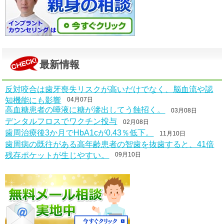
最新情報
反対咬合は歯牙喪失リスクが高いだけでなく、脳血流や認
知機能にも影響
04月07日
高血糖患者の唾液に糖が滲出してう蝕招く。
03月08日
デンタルフロスでワクチン投与
02月08日
歯周治療後3か月でHbA1cが0.43％低下。
11月10日
歯周病の既往がある高年齢患者の智歯を抜歯すると、41倍
残存ポケットが生じやすい。
09月10日