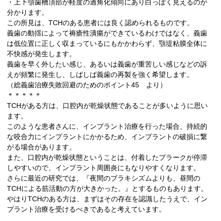
・上下顎歯槽頂部が軽度の過角化傾向にあり白っぽく見えるのが
分かります。
この所見は、TCHのある患者には良く認められるものです。
義歯の動揺によって褥瘡性潰瘍ができているわけではなく、義歯
は低位置に正しく収まっているにもかかわらず、顎堤粘膜全体に
不快感が発生します。
義歯を早く外したい感じ、あるいは義歯が重苦しい感じなどの訴
えが頻繁に発生し、しばしば義歯の再製を強く希望します。
（総義歯治療失敗回避のためのポイント45 より）
＊＊＊＊＊
TCHがある方は、口腔内が乾燥状態であることが多いように思い
ます。
このような患者さんに、インプラント治療を行った場合、持続的
な咬合力にインプラントにかかるため、インプラントの破損に繋
がる場合があります。
また、口腔内が乾燥状態ということは、付着したプラークが停滞
しやすいので、インプラント周囲炎にもなりやすくなります。
さらに最近の研究では、『夜間のブラキシズムよりも、昼間の
TCHによる筋活動の方が大きかった。』とするものもあります。
やはりTCHのある方は、まずはその存在を認識したうえで、イン
プラント治療を受けるべきであると考えています。