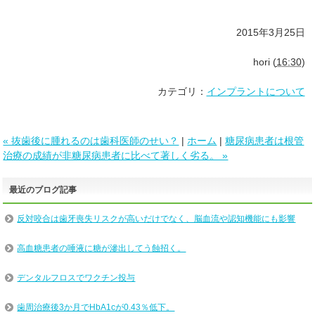
2015年3月25日
hori
(
16:30
)
カテゴリ：
インプラントについて
« 抜歯後に腫れるのは歯科医師のせい？
|
ホーム
|
糖尿病患者は根管
治療の成績が非糖尿病患者に比べて著しく劣る。 »
最近のブログ記事
反対咬合は歯牙喪失リスクが高いだけでなく、脳血流や認知機能にも影響
高血糖患者の唾液に糖が滲出してう蝕招く。
デンタルフロスでワクチン投与
歯周治療後3か月でHbA1cが0.43％低下。