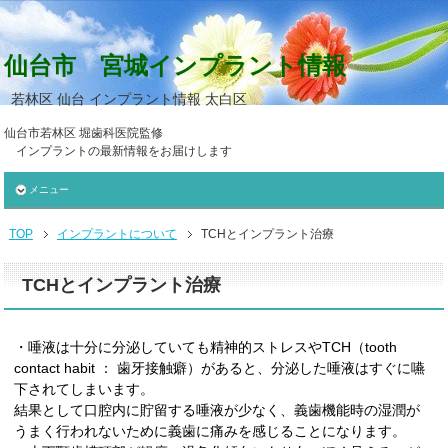
仙台市 宮城インプラント情報
若林区 仙台 インプラント情報 太白区
仙台市若林区 堀歯科医院監修
インプラントの最新情報をお届けします
メニュー
TOP
インプラントについて
TCHとインプラント治療
TCHとインプラント治療
・唾液は十分に分泌していても精神的ストレスやTCH（tooth
contact habit ： 歯牙接触癖）があると、分泌した唾液はすぐに嚥
下されてしまいます。
結果として口腔内に貯留する唾液が少なく、義歯機能時の湿潤が
うまく行われないために義歯に痛みを感じることになります。