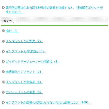
歯周病の既往がある高年齢患者の智歯を抜歯すると、41倍残存ポケットが
生じやすい。
カテゴリー
歯科（2）
インプラントと心疾患（2）
インプラントと骨粗鬆症（5）
ガイデッドサージェーリーの問題点（3）
光機能化インプラント（2）
インプラントと骨造成（4）
アバットメントの強度（8）
インプラントが必要な状態にならないために必要なこと（166）