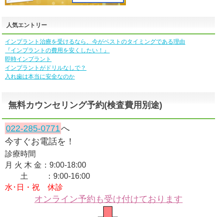
人気エントリー
インプラント治療を受けるなら、今がベストのタイミングである理由
『インプラントの費用を安くしたい！』
即時インプラント
インプラントがドリルなしで？
入れ歯は本当に安全なのか
無料カウンセリング予約(検査費用別途)
022-285-0771
へ
今すぐお電話を！
診療時間
月 火 木 金：9:00-18:00
土 ：9:00-16:00
水･日・祝 休診
オンライン予約も受け付けております