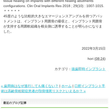
tissue healing on implants with different healing abutments
configurations. Clin Oral Implants Res 2018 ; 29(10) : 1007-1015.
＊＊＊＊＊
45度のような比較的大きなエマージェンスアングルを持つアバッ
トメントは、インプラント周囲骨の吸収と、インプラント周囲骨
が支持する周囲軟組織を根尖側に誘導することが明らかになりま
した。
2022年3月15日
hori
(
08:24
)
カテゴリ：
抜歯即時インプラント
« 歯周病はなぜ進行しても痛くない？
|
ホーム
|
口腔インプラント手
術は高齢骨粗鬆症患者の顎骨壊死リスクといえるか？ »
最近のブログ記事