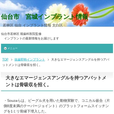
仙台市 宮城インプラント情報
若林区 仙台 インプラント情報 太白区
仙台市若林区 堀歯科医院監修
インプラントの最新情報をお届けします
メニュー
TOP
抜歯即時インプラント
大きなエマージェンスアングルを持つアバ
ットメントは骨吸収を招く。
大きなエマージェンスアングルを持つアバットメ
ントは骨吸収を招く。
・Souzaらは、ビーグル犬を用いた動物実験で、コニカル嵌合（片
側8度未満のテーパージョイント）のプラットフォームスイッチン
グを1ミリ骨縁下埋入した。