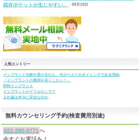
残存ポケットが生じやすい。
09月10日
人気エントリー
インプラント治療を受けるなら、今がベストのタイミングである理由
『インプラントの費用を安くしたい！』
即時インプラント
インプラントがドリルなしで？
入れ歯は本当に安全なのか
無料カウンセリング予約(検査費用別途)
022-285-0771
へ
今すぐお電話を！