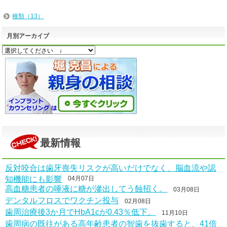
種類（13）
月別アーカイブ
最新情報
反対咬合は歯牙喪失リスクが高いだけでなく、脳血流や認
知機能にも影響
04月07日
高血糖患者の唾液に糖が滲出してう蝕招く。
03月08日
デンタルフロスでワクチン投与
02月08日
歯周治療後3か月でHbA1cが0.43％低下。
11月10日
歯周病の既往がある高年齢患者の智歯を抜歯すると、41倍