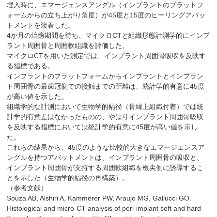
埋入時に、エマージェンスアングル（インプラントのプラットフ
ォームからの立ち上がり角度）が45度と15度のヒーリングアバッ
トメントを装着した。
4か月の治癒期間を待ち、マイクロCTと組織形態計測学的にインプ
ラント周囲骨と周囲軟組織を評価した。
マイクロCTを用いた測定では、インプラント周囲骨吸収を反映す
る指標である。
インプラントのプラットフォームからインプラントとインプラン
ト周囲骨の最歯冠側での接触までの距離は、統計学的有意に45度
が高い値を示した。
組織学的な計測において生物学的幅径（骨縁上組織付着）では統
計学的有意差はなかったものの、やはりインプラント周囲骨吸収
を反映する指標においては統計学的有意に45度が高い値を示し
た。
これらの結果から、45度のような比較的大きなエマージェンスア
ングルを持つアバットメントは、インプラント周囲骨の吸収と、
インプラント周囲骨が支持する周囲軟組織を根尖側に誘導するこ
とを示した（生物学的幅径の再構築）。
（参考文献）
Souza AB, Alshiri A, Kammerer PW, Araujo MG, Gallucci GO.
Histological and micro-CT analysis of peri-implant soft and hard