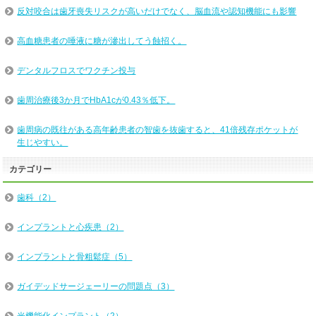
反対咬合は歯牙喪失リスクが高いだけでなく、脳血流や認知機能にも影響
高血糖患者の唾液に糖が滲出してう蝕招く。
デンタルフロスでワクチン投与
歯周治療後3か月でHbA1cが0.43％低下。
歯周病の既往がある高年齢患者の智歯を抜歯すると、41倍残存ポケットが
生じやすい。
カテゴリー
歯科（2）
インプラントと心疾患（2）
インプラントと骨粗鬆症（5）
ガイデッドサージェーリーの問題点（3）