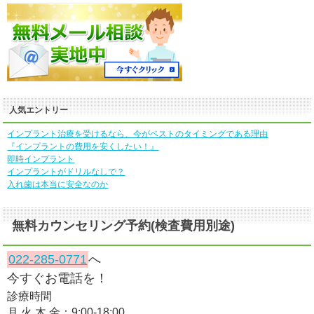
人気エントリー
インプラント治療を受けるなら、今がベストのタイミングである理由
『インプラントの費用を安くしたい！』
即時インプラント
インプラントがドリルなしで？
入れ歯は本当に安全なのか
無料カウンセリング予約(検査費用別途)
022-285-0771
へ
今すぐお電話を！
診療時間
月 火 木 金：9:00-18:00