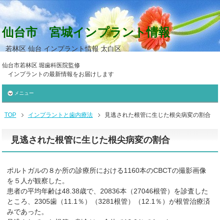
仙台市 宮城インプラント情報
若林区 仙台 インプラント情報 太白区
仙台市若林区 堀歯科医院監修
インプラントの最新情報をお届けします
メニュー
TOP
インプラントと歯内療法
見逃された根管に生じた根尖病変の割合
見逃された根管に生じた根尖病変の割合
ポルトガルの８か所の診療所における1160本のCBCTの撮影画像
を５人が観察した。
患者の平均年齢は48.38歳で、20836本（27046根管）を診査した
ところ、2305歯（11.1％）（3281根管）（12.1％）が根管治療済
みであった。