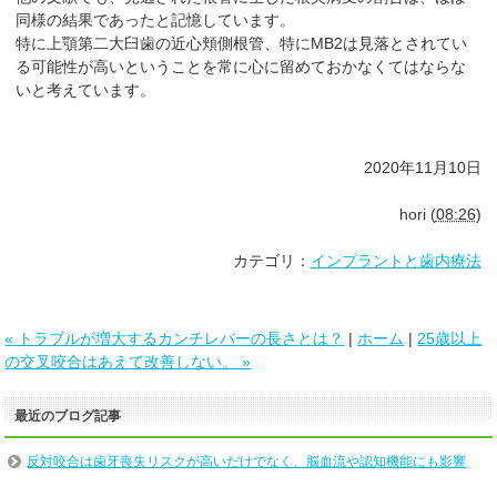
同様の結果であったと記憶しています。
特に上顎第二大臼歯の近心頬側根管、特にMB2は見落とされてい
る可能性が高いということを常に心に留めておかなくてはならな
いと考えています。
2020年11月10日
hori
(
08:26
)
カテゴリ：
インプラントと歯内療法
« トラブルが増大するカンチレバーの長さとは？
|
ホーム
|
25歳以上
の交叉咬合はあえて改善しない。 »
最近のブログ記事
反対咬合は歯牙喪失リスクが高いだけでなく、脳血流や認知機能にも影響