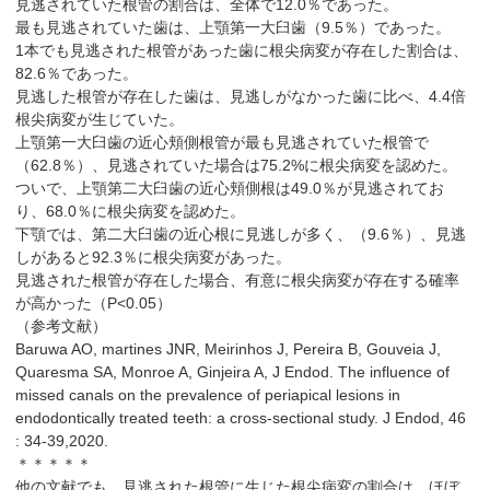
見逃されていた根管の割合は、全体で12.0％であった。
最も見逃されていた歯は、上顎第一大臼歯（9.5％）であった。
1本でも見逃された根管があった歯に根尖病変が存在した割合は、
82.6％であった。
見逃した根管が存在した歯は、見逃しがなかった歯に比べ、4.4倍
根尖病変が生じていた。
上顎第一大臼歯の近心頬側根管が最も見逃されていた根管で
（62.8％）、見逃されていた場合は75.2%に根尖病変を認めた。
ついで、上顎第二大臼歯の近心頬側根は49.0％が見逃されてお
り、68.0％に根尖病変を認めた。
下顎では、第二大臼歯の近心根に見逃しが多く、（9.6％）、見逃
しがあると92.3％に根尖病変があった。
見逃された根管が存在した場合、有意に根尖病変が存在する確率
が高かった（P<0.05）
（参考文献）
Baruwa AO, martines JNR, Meirinhos J, Pereira B, Gouveia J,
Quaresma SA, Monroe A, Ginjeira A, J Endod. The influence of
missed canals on the prevalence of periapical lesions in
endodontically treated teeth: a cross-sectional study. J Endod, 46
: 34-39,2020.
＊＊＊＊＊
他の文献でも、見逃された根管に生じた根尖病変の割合は、ほぼ