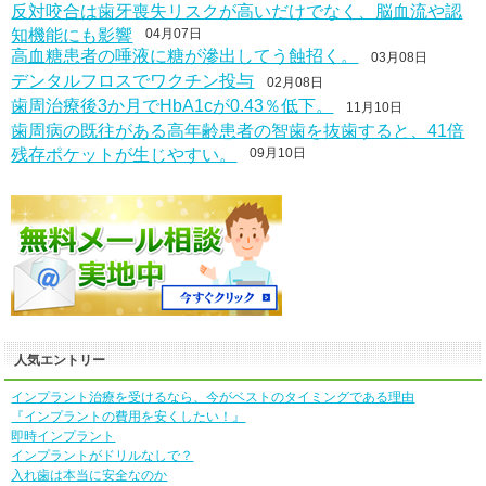
反対咬合は歯牙喪失リスクが高いだけでなく、脳血流や認
知機能にも影響
04月07日
高血糖患者の唾液に糖が滲出してう蝕招く。
03月08日
デンタルフロスでワクチン投与
02月08日
歯周治療後3か月でHbA1cが0.43％低下。
11月10日
歯周病の既往がある高年齢患者の智歯を抜歯すると、41倍
残存ポケットが生じやすい。
09月10日
人気エントリー
インプラント治療を受けるなら、今がベストのタイミングである理由
『インプラントの費用を安くしたい！』
即時インプラント
インプラントがドリルなしで？
入れ歯は本当に安全なのか