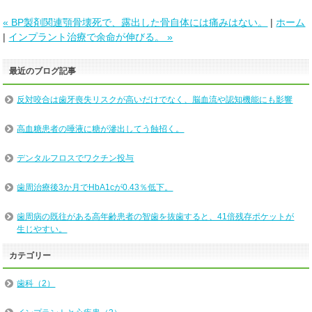
« BP製剤関連顎骨壊死で、露出した骨自体には痛みはない。
|
ホーム
|
インプラント治療で余命が伸びる。 »
最近のブログ記事
反対咬合は歯牙喪失リスクが高いだけでなく、脳血流や認知機能にも影響
高血糖患者の唾液に糖が滲出してう蝕招く。
デンタルフロスでワクチン投与
歯周治療後3か月でHbA1cが0.43％低下。
歯周病の既往がある高年齢患者の智歯を抜歯すると、41倍残存ポケットが
生じやすい。
カテゴリー
歯科（2）