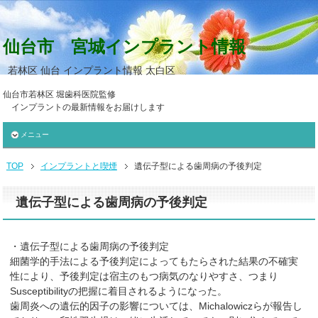
仙台市 宮城インプラント情報
若林区 仙台 インプラント情報 太白区
仙台市若林区 堀歯科医院監修
インプラントの最新情報をお届けします
メニュー
TOP
インプラントと喫煙
遺伝子型による歯周病の予後判定
遺伝子型による歯周病の予後判定
・遺伝子型による歯周病の予後判定
細菌学的手法による予後判定によってもたらされた結果の不確実
性により、予後判定は宿主のもつ病気のなりやすさ、つまり
Susceptibilityの把握に着目されるようになった。
歯周炎への遺伝的因子の影響については、Michalowiczらが報告し