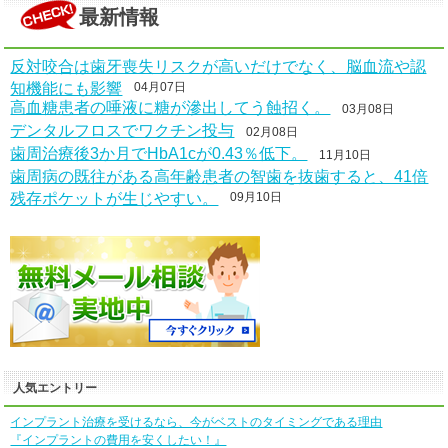
最新情報
反対咬合は歯牙喪失リスクが高いだけでなく、脳血流や認
知機能にも影響
04月07日
高血糖患者の唾液に糖が滲出してう蝕招く。
03月08日
デンタルフロスでワクチン投与
02月08日
歯周治療後3か月でHbA1cが0.43％低下。
11月10日
歯周病の既往がある高年齢患者の智歯を抜歯すると、41倍
残存ポケットが生じやすい。
09月10日
人気エントリー
インプラント治療を受けるなら、今がベストのタイミングである理由
『インプラントの費用を安くしたい！』