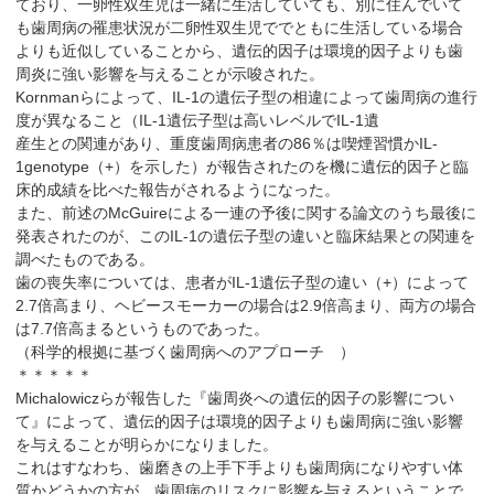
ており、一卵性双生児は一緒に生活していても、別に住んでいて
も歯周病の罹患状況が二卵性双生児ででともに生活している場合
よりも近似していることから、遺伝的因子は環境的因子よりも歯
周炎に強い影響を与えることが示唆された。
Kornmanらによって、IL-1の遺伝子型の相違によって歯周病の進行
度が異なること（IL-1遺伝子型は高いレベルでIL-1遺
産生との関連があり、重度歯周病患者の86％は喫煙習慣かIL-
1genotype（+）を示した）が報告されたのを機に遺伝的因子と臨
床的成績を比べた報告がされるようになった。
また、前述のMcGuireによる一連の予後に関する論文のうち最後に
発表されたのが、このIL-1の遺伝子型の違いと臨床結果との関連を
調べたものである。
歯の喪失率については、患者がIL-1遺伝子型の違い（+）によって
2.7倍高まり、ヘビースモーカーの場合は2.9倍高まり、両方の場合
は7.7倍高まるというものであった。
（科学的根拠に基づく歯周病へのアプローチ ）
＊＊＊＊＊
Michalowiczらが報告した『歯周炎への遺伝的因子の影響につい
て』によって、遺伝的因子は環境的因子よりも歯周病に強い影響
を与えることが明らかになりました。
これはすなわち、歯磨きの上手下手よりも歯周病になりやすい体
質かどうかの方が、歯周病のリスクに影響を与えるということで