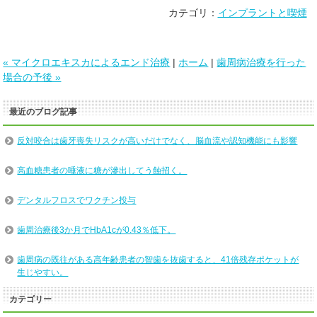
カテゴリ：
インプラントと喫煙
« マイクロエキスカによるエンド治療
|
ホーム
|
歯周病治療を行った
場合の予後 »
最近のブログ記事
反対咬合は歯牙喪失リスクが高いだけでなく、脳血流や認知機能にも影響
高血糖患者の唾液に糖が滲出してう蝕招く。
デンタルフロスでワクチン投与
歯周治療後3か月でHbA1cが0.43％低下。
歯周病の既往がある高年齢患者の智歯を抜歯すると、41倍残存ポケットが
生じやすい。
カテゴリー