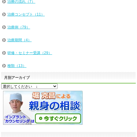
治療の流れ（7）
治療コンセプト（11）
治療例（79）
治療期間（4）
研修・セミナー受講（29）
種類（13）
月別アーカイブ