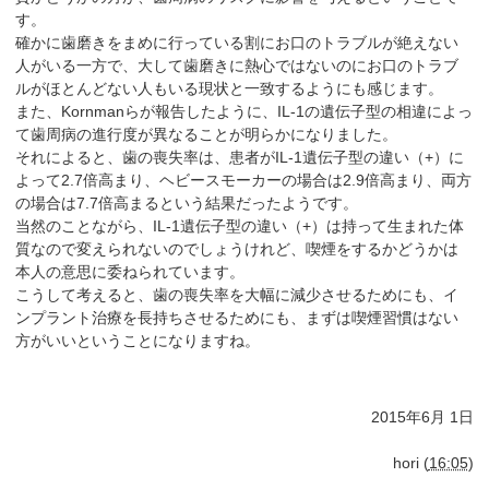
す。
確かに歯磨きをまめに行っている割にお口のトラブルが絶えない
人がいる一方で、大して歯磨きに熱心ではないのにお口のトラブ
ルがほとんどない人もいる現状と一致するようにも感じます。
また、Kornmanらが報告したように、IL-1の遺伝子型の相違によっ
て歯周病の進行度が異なることが明らかになりました。
それによると、歯の喪失率は、患者がIL-1遺伝子型の違い（+）に
よって2.7倍高まり、ヘビースモーカーの場合は2.9倍高まり、両方
の場合は7.7倍高まるという結果だったようです。
当然のことながら、IL-1遺伝子型の違い（+）は持って生まれた体
質なので変えられないのでしょうけれど、喫煙をするかどうかは
本人の意思に委ねられています。
こうして考えると、歯の喪失率を大幅に減少させるためにも、イ
ンプラント治療を長持ちさせるためにも、まずは喫煙習慣はない
方がいいということになりますね。
2015年6月 1日
hori
(
16:05
)