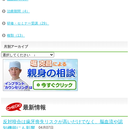
治療期間（4）
研修・セミナー受講（29）
種類（13）
月別アーカイブ
最新情報
反対咬合は歯牙喪失リスクが高いだけでなく、脳血流や認
知機能にも影響
04月07日