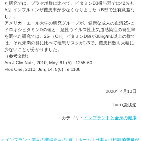
た研究では、プラセボ群に比べて、ビタミンD3投与群では42％も
A型 インフルエンザ罹患率が少なくなりました（B型では有意差な
し）。
アメリカ・エール大学の研究グループが、健康な成人の血清25-ヒ
ドロキシビタミンDの値と、急性ウイルス性上気道感染症の発生率
を調べた研究では、25-（OH）ビタミンD値が38ng/mL以上の群で
は、それ未満の群に比べて罹患リスクが1/3で、罹患日数も大幅に
少ないことが分かりました。
（参考文献）
Am J Clin Nutr., 2010, May, 91 (5) : 1255-60
Plos One, 2010, Jun, 14: 5(6) : e 1108
2020年4月10日
hori
(
08:06
)
カテゴリ：
インプラントと全身の健康
« インプラント製品の非純正品の"質"
|
ホーム
|
日本人は砂糖消費量が