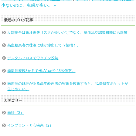
少ないのに、虫歯が多い。 »
最近のブログ記事
反対咬合は歯牙喪失リスクが高いだけでなく、脳血流や認知機能にも影響
高血糖患者の唾液に糖が滲出してう蝕招く。
デンタルフロスでワクチン投与
歯周治療後3か月でHbA1cが0.43％低下。
歯周病の既往がある高年齢患者の智歯を抜歯すると、41倍残存ポケットが
生じやすい。
カテゴリー
歯科（2）
インプラントと心疾患（2）