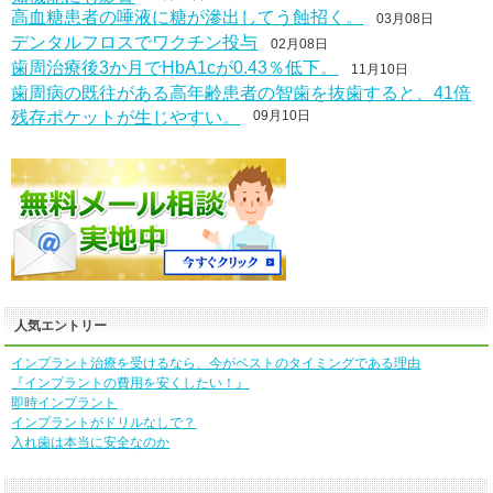
高血糖患者の唾液に糖が滲出してう蝕招く。
03月08日
デンタルフロスでワクチン投与
02月08日
歯周治療後3か月でHbA1cが0.43％低下。
11月10日
歯周病の既往がある高年齢患者の智歯を抜歯すると、41倍
残存ポケットが生じやすい。
09月10日
人気エントリー
インプラント治療を受けるなら、今がベストのタイミングである理由
『インプラントの費用を安くしたい！』
即時インプラント
インプラントがドリルなしで？
入れ歯は本当に安全なのか