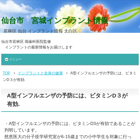
仙台市 宮城インプラント情報
若林区 仙台 インプラント情報 太白区
仙台市若林区 堀歯科医院監修
インプラントの最新情報をお届けします
メニュー
TOP
インプラントと全身の健康
A型インフルエンザの予防には、ビタミ
ンD３が有効.
A型インフルエンザの予防には、ビタミンD３が
有効.
・A型インフルエンザの予防には、ビタミンD3が有効であることが
判明しています。
慈恵医大の分子疫学研究室が6-15歳までの小中学生を対象に行っ