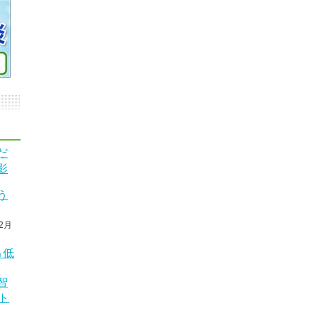
だ
影
う
2月
％低
智
ト