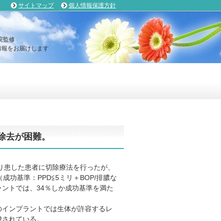
サイトマップ
個人情報保護方針
院監修
報をお届けします
除去が困難。
炎にり患した患者に切除療法を行ったが、
功基準：PPD≦5ミリ＋BOP/排膿な
ントでは、34％しか成功基準を満た
のインプラントでは生体が許容するレ
唆されている。