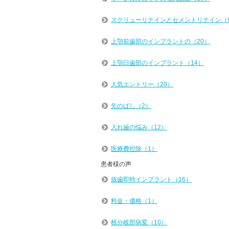
スクリューリテインとセメントリテイン（
上顎前歯部のインプラントの（20）
上顎臼歯部のインプラント（14）
人気エントリー（20）
先のばし（2）
入れ歯の悩み（12）
医療費控除（1）
患者様の声
抜歯即時インプラント（16）
料金・価格（1）
根分岐部病変（10）