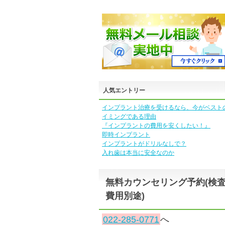
人気エントリー
インプラント治療を受けるなら、今がベスト
イミングである理由
『インプラントの費用を安くしたい！』
即時インプラント
インプラントがドリルなしで？
入れ歯は本当に安全なのか
無料カウンセリング予約(検
費用別途)
022-285-0771
へ