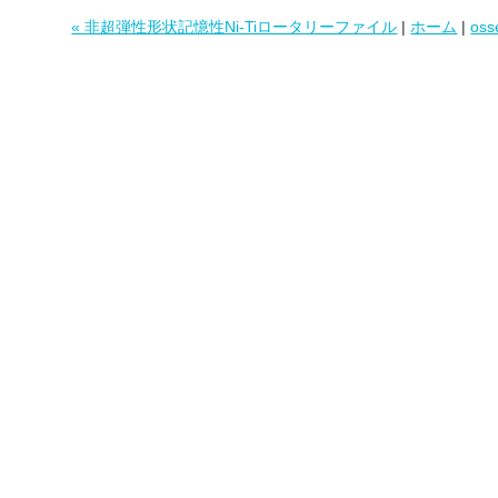
« 非超弾性形状記憶性Ni-Tiロータリーファイル
|
ホーム
|
oss