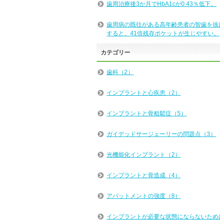
歯周治療後3か月でHbA1cが0.43％低下。
歯周病の既往がある高年齢患者の智歯を抜
すると、41倍残存ポケットが生じやすい。
カテゴリー
歯科（2）
インプラントと心疾患（2）
インプラントと骨粗鬆症（5）
ガイデッドサージェーリーの問題点（3）
光機能化インプラント（2）
インプラントと骨造成（4）
アバットメントの強度（8）
インプラントが必要な状態にならないため