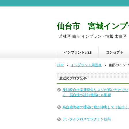
仙台市 宮城インプ
若林区 仙台 インプラント情報 太白区
インプラントとは
コンセプト
TOP
インプラント周囲炎
粗面のイン
最近のブログ記事
反対咬合は歯牙喪失リスクが高いだけでな
く、脳血流や認知機能にも影響
高血糖患者の唾液に糖が滲出してう蝕招く
デンタルフロスでワクチン投与