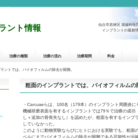
仙台市若林区 堀歯科医
ラント情報
インプラントの最新情
治療の種類
治療の流れ
治療期間
料金
プラントでは、バイオフィルムの除去が困難。
粗面のインプラントでは、バイオフィルムの
・Carcuaeらは、100名（179本）のインプラント周囲
機械研磨表面を有するインプラントでは79％で治療の成功（成
。
し＋追加の骨喪失なし）を認めたが、粗面を有するインプラ
していなかった。
このように動物実験ならびにヒトにおける実験でも、粗面
ベルにまでバイオフィルムの除去が困難である可能性が示