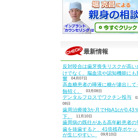
最新情報
反対咬合は歯牙喪失リスクが高い
けでなく、脳血流や認知機能にも
響
04月07日
高血糖患者の唾液に糖が滲出して
蝕招く。
03月08日
デンタルフロスでワクチン投与
0
08日
歯周治療後3か月でHbA1cが0.43
下。
11月10日
歯周病の既往がある高年齢患者の
歯を抜歯すると、41倍残存ポケッ
が生じやすい。
09月10日