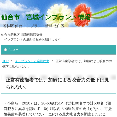
仙台市 宮城インプラント情報
若林区 仙台 インプラント情報 太白区
仙台市若林区 堀歯科医院監修
インプラントの最新情報をお届けします
メニュー
TOP
インプラントと過剰な力
正常有歯顎者では、加齢による咬合力の
低下は見られない。
正常有歯顎者では、加齢による咬合力の低下は見
られない。
・小島ら（2010）は、20-60歳代の年代別100名ずつ計500名（顎
口腔系に異常を認めず、6か月以内の補綴治療の既往がない、可撤
性義歯を装着していない）における最大咬合力を調査したとこ