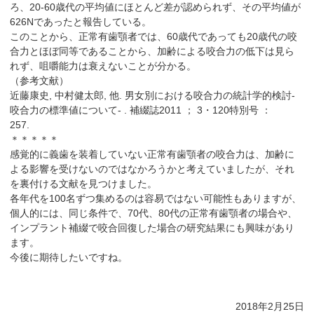
ろ、20-60歳代の平均値にほとんど差が認められず、その平均値が
626Nであったと報告している。
このことから、正常有歯顎者では、60歳代であっても20歳代の咬
合力とほぼ同等であることから、加齢による咬合力の低下は見ら
れず、咀嚼能力は衰えないことが分かる。
（参考文献）
近藤康史, 中村健太郎, 他. 男女別における咬合力の統計学的検討-
咬合力の標準値について‐ . 補綴誌2011 ； 3・120特別号 ：
257.
＊＊＊＊＊
感覚的に義歯を装着していない正常有歯顎者の咬合力は、加齢に
よる影響を受けないのではなかろうかと考えていましたが、それ
を裏付ける文献を見つけました。
各年代を100名ずつ集めるのは容易ではない可能性もありますが、
個人的には、同じ条件で、70代、80代の正常有歯顎者の場合や、
インプラント補綴で咬合回復した場合の研究結果にも興味があり
ます。
今後に期待したいですね。
2018年2月25日