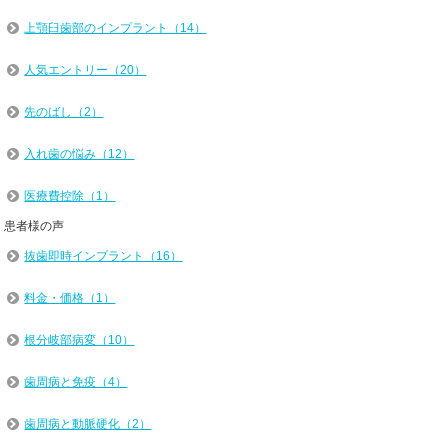
上顎臼歯部のインプラント（14）
人気エントリー（20）
先のばし（2）
入れ歯の悩み（12）
医療費控除（1）
患者様の声
抜歯即時インプラント（16）
料金・価格（1）
根分岐部病変（10）
歯周病と免疫（4）
歯周病と動脈硬化（2）