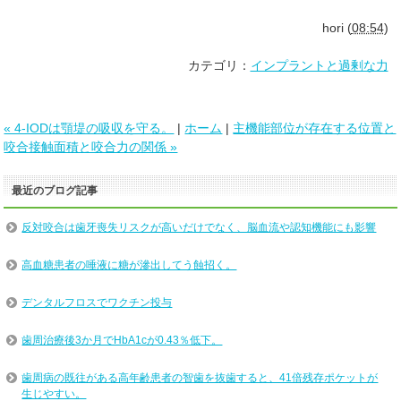
hori
(
08:54
)
カテゴリ：
インプラントと過剰な力
« 4-IODは顎堤の吸収を守る。
|
ホーム
|
主機能部位が存在する位置と
咬合接触面積と咬合力の関係 »
最近のブログ記事
反対咬合は歯牙喪失リスクが高いだけでなく、脳血流や認知機能にも影響
高血糖患者の唾液に糖が滲出してう蝕招く。
デンタルフロスでワクチン投与
歯周治療後3か月でHbA1cが0.43％低下。
歯周病の既往がある高年齢患者の智歯を抜歯すると、41倍残存ポケットが
生じやすい。