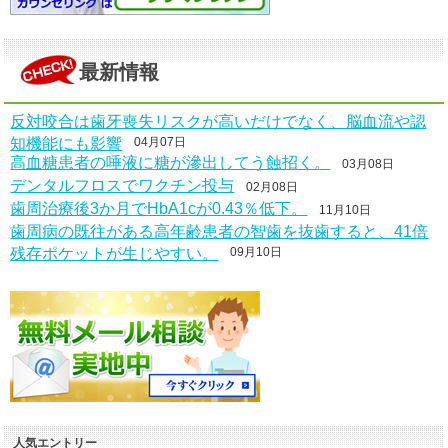
最新情報
反対咬合は歯牙喪失リスクが高いだけでなく、脳血流や認
知機能にも影響
04月07日
高血糖患者の唾液に糖が滲出してう蝕招く。
03月08日
デンタルフロスでワクチン投与
02月08日
歯周治療後3か月でHbA1cが0.43％低下。
11月10日
歯周病の既往がある高年齢患者の智歯を抜歯すると、41倍
残存ポケットが生じやすい。
09月10日
人気エントリー