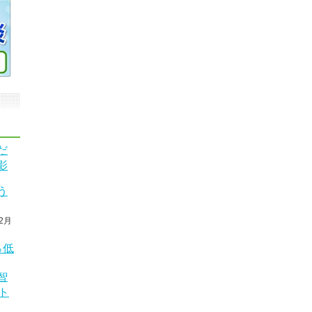
だ
影
う
2月
％低
智
ト