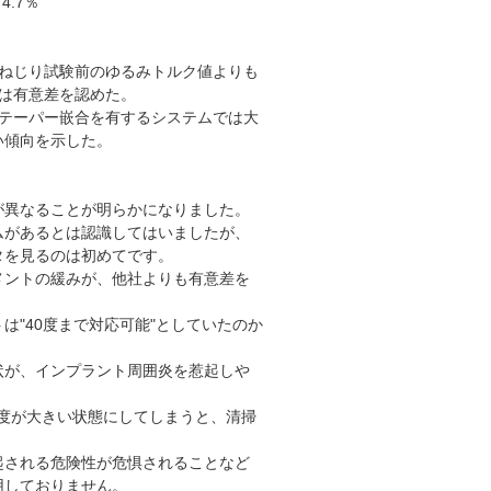
.7％
しねじり試験前のゆるみトルク値よりも
は有意差を認めた。
、テーパー嵌合を有するシステムでは大
い傾向を示した。
が異なることが明らかになりました。
ムがあるとは認識してはいましたが、
タを見るのは初めてです。
メントの緩みが、他社よりも有意差を
は"40度まで対応可能"としていたのか
状が、インプラント周囲炎を惹起しや
の角度が大きい状態にしてしまうと、清掃
起される危険性が危惧されることなど
用しておりません。