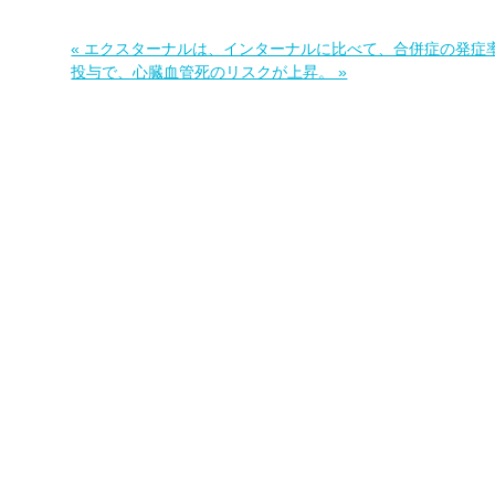
« エクスターナルは、インターナルに比べて、合併症の発症率
投与で、心臓血管死のリスクが上昇。 »