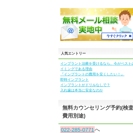
人気エントリー
インプラント治療を受けるなら、今がベスト
イミングである理由
『インプラントの費用を安くしたい！』
即時インプラント
インプラントがドリルなしで？
入れ歯は本当に安全なのか
無料カウンセリング予約(検
費用別途)
022-285-0771
へ