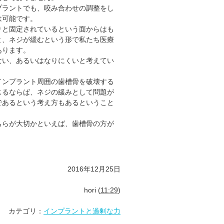
プラントでも、咬み合わせの調整をし
は可能です。
りと固定されているという面からはも
と、ネジが緩むという形で私たち医療
あります。
ない、あるいはなりにくいと考えてい
インプラント周囲の歯槽骨を破壊する
じるならば、ネジの緩みとして問題が
であるという考え方もあるということ
ちらが大切かといえば、歯槽骨の方が
2016年12月25日
hori
(
11:29
)
カテゴリ：
インプラントと過剰な力