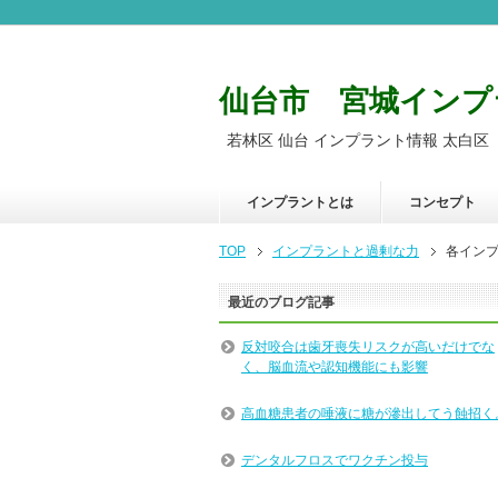
仙台市 宮城インプ
若林区 仙台 インプラント情報 太白区
インプラントとは
コンセプト
TOP
インプラントと過剰な力
各イン
最近のブログ記事
反対咬合は歯牙喪失リスクが高いだけでな
く、脳血流や認知機能にも影響
高血糖患者の唾液に糖が滲出してう蝕招く
デンタルフロスでワクチン投与