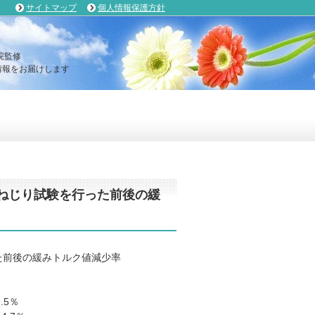
サイトマップ
個人情報保護方針
院監修
報をお届けします
ねじり試験を行った前後の緩
た前後の緩みトルク値減少率
.5％