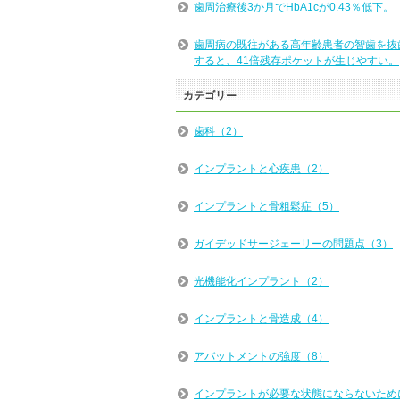
歯周治療後3か月でHbA1cが0.43％低下。
歯周病の既往がある高年齢患者の智歯を抜
すると、41倍残存ポケットが生じやすい。
カテゴリー
歯科（2）
インプラントと心疾患（2）
インプラントと骨粗鬆症（5）
ガイデッドサージェーリーの問題点（3）
光機能化インプラント（2）
インプラントと骨造成（4）
アバットメントの強度（8）
インプラントが必要な状態にならないため