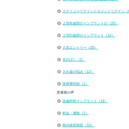
スクリューリテインとセメントリテイン（
上顎前歯部のインプラントの（20）
上顎臼歯部のインプラント（14）
人気エントリー（20）
先のばし（2）
入れ歯の悩み（12）
医療費控除（1）
患者様の声
抜歯即時インプラント（16）
料金・価格（1）
根分岐部病変（10）