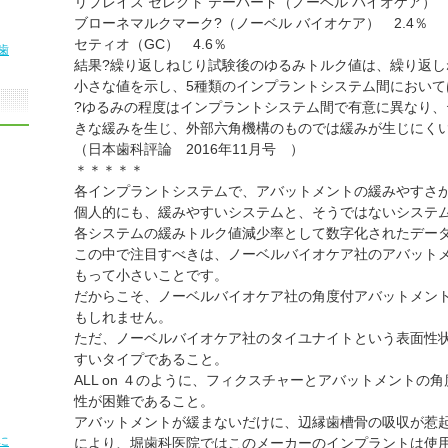
リプレイス セレクト テーパード（ノーベル バイオケア） 4
ブローネマルクマーク?（ノーベル バイオケア） 2.4％
セティオ（GC） 4.6％
歯
結果?繰り返しねじり試験後のゆるみトルク値は、繰り返
小さな値を示し、5種類のインプラントシステム間において
?ゆるみの程度はインプラントシステム間で有意に異なり
きな緩みを生じ、外部六角機構のものでは緩みが生じにく
（日本歯科評論 2016年11月号 ）
＊＊＊＊＊
各インプラントシステムで、アバットメントの緩みやすさ
個人的にも、緩みやすいシステムと、そうではないシステ
各システムの緩みトルク値減少率として数字化されたデー
この中で注目すべきは、ノーベルバイオケア社のアバット
もって小さいことです。
だからこそ、ノーベルバイオケア社の角度付アバットメント
もしれません。
ただ、ノーベルバイオケア社のタイユナイトという表面性
すいタイプであること。
ALL on ４のように、フィクスチャーとアバットメント
性が困難であること。
アバットメントが緩まないだけに、辺縁歯槽骨の吸収が惹
に
により、堀歯科医院ではこのメーカーのインプラントは使