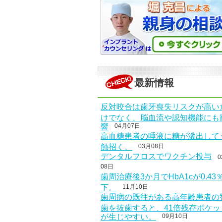
最新情報
反対咬合は歯牙喪失リスクが高い
けでなく、脳血流や認知機能にも
響
04月07日
高血糖患者の唾液に糖が滲出して
蝕招く。
03月08日
デンタルフロスでワクチン投与
0
08日
歯周治療後3か月でHbA1cが0.43
下。
11月10日
歯周病の既往がある高年齢患者の
歯を抜歯すると、41倍残存ポケッ
が生じやすい。
09月10日