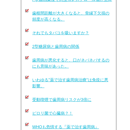
歯根間距離が大きくなると、骨縁下欠損の
頻度が高くなる。
それでもタバコを吸いますか？
2型糖尿病と歯周病の関係
歯周病が悪化すると、口がネバネバするの
にも意味があった。
いわゆる"薬で治す歯周病治療"は免疫に悪
影響。
受動喫煙で歯周病リスクが3倍に
ピロリ菌で心臓病？！
WHOも危惧する『薬で治す歯周病』