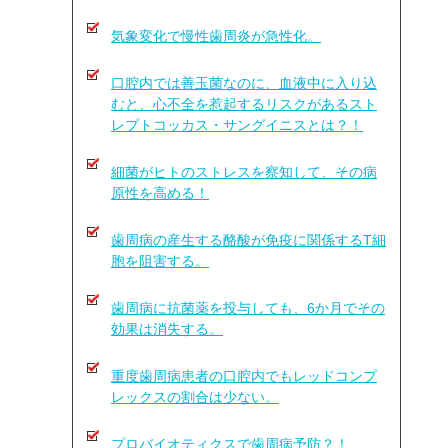
気象変化で慢性歯周炎が急性化。
口腔内では善玉菌なのに、血液中に入り込
むと、心不全を惹起するリスクがあるスト
レプトコッカス・サングイニスとは？！
細菌がヒトのストレスを察知して、その病
原性を高める！
歯周病の産生する酪酸が免疫に関係するT細
胞を阻害する。
歯周病に抗菌薬を投与しても、6か月でその
効果は消失する。
重度歯周病患者の口腔内でもレッドコンプ
レックスの割合は少ない。
プロバイオティクスで歯周病予防？！