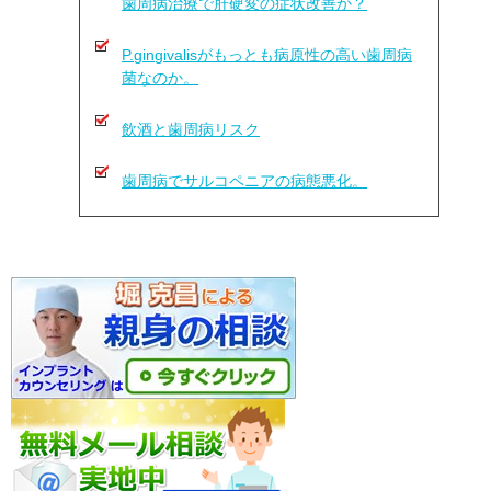
歯周病治療で肝硬変の症状改善か？
P.gingivalisがもっとも病原性の高い歯周病
菌なのか。
飲酒と歯周病リスク
歯周病でサルコペニアの病態悪化。