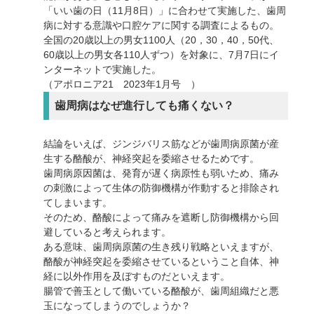
「いい歯の日（11月8日）」に合わせて実施した、歯周
病に対する意識や口腔ケアに関する調査によるもの。
全国の20歳以上の男女1100人（20，30，40，50代、
60歳以上の男女各110人ずつ）を対象に、7月7日にイ
ンターネットで実施した。
（アポロニア21 2023年1月号 ）
歯周病はなぜ進行しても痛くない？
結論をいえば、ジンジバリス筋などが歯周病原菌が産
生する酪酸が、神経突起を委縮させるためです。
歯周病原因菌は、発育が遅く病原性も弱いため、痛み
の刺激によって生体の防御機構が作動すると排除され
てしまいます。
そのため、酪酸によって痛みを遮断し防御機構から回
避していると考えられます。
ある意味、歯周病原菌の生き残り戦略といえますが、
酪酸が神経突起を委縮させているということ自体、神
経に以外作用を及ぼすものだといえます。
腸管で善玉として働いている酪酸が、歯周組織だと悪
玉になってしまうのでしょうか？