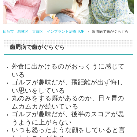
仙台市 若林区 太白区 インプラント治療
TOP
歯周病で歯がぐらぐら
歯周病で歯がぐらぐら
外食に出かけるのがおっくうに感じて
いる
ゴルフが趣味だが、飛距離が出ず悔し
い思いをしている
丸のみをする癖があるのか、日々胃の
ムカムカが続いている
ゴルフが趣味だが、後半のスコアが思
うように上がらない
いつも怒ったような顔をしていると言
われたことがある