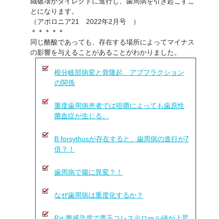
織破壊がダイレクトに進行し、歯周病を引き起こすこ
とになります。
（アポロニア21 2022年2月号 ）
＊＊＊＊＊
同じ酪酸であっても、存在する場所によってマイナス
の影響を与えることがあることがわかりました。
根分岐部病変と骨隆起、アブフラクション
の関係
重度歯周病患者では咀嚼によっても歯原性
菌血症が生じる。
B.forsythusが存在すると、歯周病の進行が7
倍？！
歯周病で腸に異変？！
なぜ歯周病は重度化するか？
P.g.菌感染度で悪玉コレステロール値が上昇