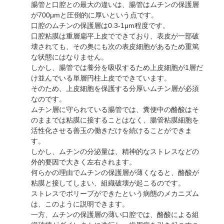
腸管と口腔との最大の違いは、腸管はムチンの保護層
が700μmと圧倒的に厚いという点です。
口腔のムチンの保護層は0.3-1μm程度です。
口腔粘膜は重層扁平上皮でできており、表皮が一部破
壊されても、その奥にも次の表皮細胞があるため重篤
な状態にはなりません。
しかし、腸管では養分を吸収するため上皮細胞が1層だ
け並んでいる単層円柱上皮でできています。
そのため、上皮細胞を保護する分厚いムチン層が必須
なのです。
ムチン層に守られている腸管では、糞便中の酪酸はそ
のままでは粘膜に接することはなく、腸管粘膜細胞を
活性化させる善玉の働きだけを続けることができま
す。
しかし、ムチンの分泌量は、精神的なストレスなどの
外的要因で大きく左右されます。
何らかの理由でムチンの保護層が薄くなると、酪酸が
粘膜と接してしまい、組織破壊が起こるのです。
ストレスでポリープができたという病態のメカニズム
は、このように説明できます。
一方、ムチンの保護層の薄い口腔では、酪酸による組