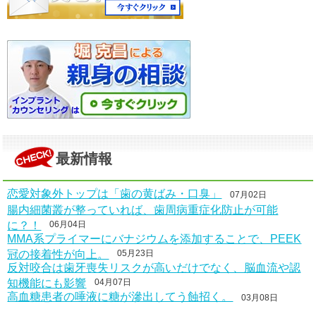
最新情報
恋愛対象外トップは「歯の黄ばみ・口臭」
07月02日
腸内細菌叢が整っていれば、歯周病重症化防止が可能
に？！
06月04日
MMA系プライマーにバナジウムを添加することで、PEEK
冠の接着性が向上。
05月23日
反対咬合は歯牙喪失リスクが高いだけでなく、脳血流や認
知機能にも影響
04月07日
高血糖患者の唾液に糖が滲出してう蝕招く。
03月08日