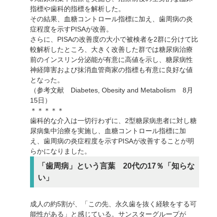
指標や歯科的指標を解析した。
その結果、血糖コントロール指標に加え、歯周病の炎
症程度を示すPISAが改善。
さらに、PISAの改善度の大小で被検者を2群に分けて比
較解析したところ、大きく改善した群では糖尿病治療
前のインスリン分泌能が有意に高値を示し、糖尿病性
神経障害および抹消血管商家の指標も有意に良好な値
となった。
（参考文献 Diabetes, Obesity and Metabolism 8月
15日）
＊＊＊＊＊
歯科的な介入は一切行わずに、2型糖尿病患者に対し糖
尿病集中治療を実施し、血糖コントロール指標に加
え、歯周病の炎症程度を示すPISAが改善することが明
らかになりました。
「歯周病」という言葉 20代の17％「知らな
い」
成人の約5割が、「この先、永久歯を抜く経験をする可
能性がある」と感じている。サンスターグループが