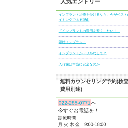
人気エントリー
インプラント治療を受けるなら、今がベスト
イミングである理由
『インプラントの費用を安くしたい！』
即時インプラント
インプラントがドリルなしで？
入れ歯は本当に安全なのか
無料カウンセリング予約(検
費用別途)
022-285-0771
へ
今すぐお電話を！
診療時間
月 火 木 金：9:00-18:00