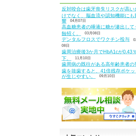
反対咬合は歯牙喪失リスクが高い
けでなく、脳血流や認知機能にも
響
04月07日
高血糖患者の唾液に糖が滲出して
蝕招く。
03月08日
デンタルフロスでワクチン投与
0
08日
歯周治療後3か月でHbA1cが0.43
下。
11月10日
歯周病の既往がある高年齢患者の
歯を抜歯すると、41倍残存ポケッ
が生じやすい。
09月10日