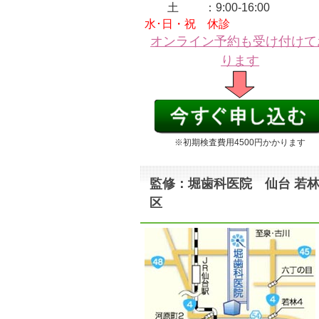
土 ：9:00-16:00
水･日・祝 休診
オンライン予約も受け付けて
ります
※初期検査費用4500円かかります
監修：堀歯科医院 仙台 若
区