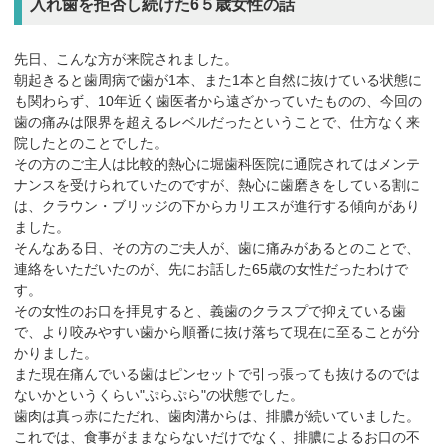
入れ歯を拒否し続けた6５歳女性の話
先日、こんな方が来院されました。
朝起きると歯周病で歯が1本、また1本と自然に抜けている状態に
も関わらず、10年近く歯医者から遠ざかっていたものの、今回の
歯の痛みは限界を超えるレベルだったということで、仕方なく来
院したとのことでした。
その方のご主人は比較的熱心に堀歯科医院に通院されてはメンテ
ナンスを受けられていたのですが、熱心に歯磨きをしている割に
は、クラウン・ブリッジの下からカリエスが進行する傾向があり
ました。
そんなある日、その方のご夫人が、歯に痛みがあるとのことで、
連絡をいただいたのが、先にお話した65歳の女性だったわけで
す。
その女性のお口を拝見すると、義歯のクラスプで抑えている歯
で、より咬みやすい歯から順番に抜け落ちて現在に至ることが分
かりました。
また現在痛んでいる歯はピンセットで引っ張っても抜けるのでは
ないかというくらい"ぷらぷら"の状態でした。
歯肉は真っ赤にただれ、歯肉溝からは、排膿が続いていました。
これでは、食事がままならないだけでなく、排膿によるお口の不