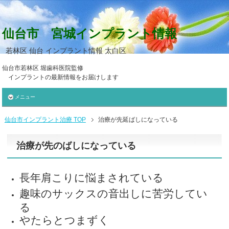
仙台市 宮城インプラント情報
若林区 仙台 インプラント情報 太白区
仙台市若林区 堀歯科医院監修
インプラントの最新情報をお届けします
メニュー
仙台市インプラント治療
TOP
治療が先延ばしになっている
治療が先のばしになっている
長年肩こりに悩まされている
趣味のサックスの音出しに苦労してい
る
やたらとつまずく