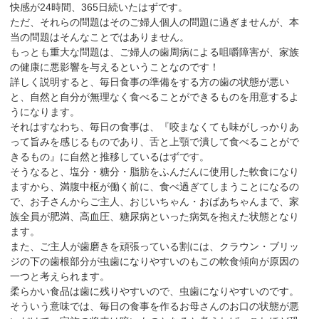
快感が24時間、365日続いたはずです。
ただ、それらの問題はそのご婦人個人の問題に過ぎませんが、本
当の問題はそんなことではありません。
もっとも重大な問題は、ご婦人の歯周病による咀嚼障害が、家族
の健康に悪影響を与えるということなのです！
詳しく説明すると、毎日食事の準備をする方の歯の状態が悪い
と、自然と自分が無理なく食べることができるものを用意するよ
うになります。
それはすなわち、毎日の食事は、『咬まなくても味がしっかりあ
って旨みを感じるものであり、舌と上顎で潰して食べることがで
きるもの』に自然と推移しているはずです。
そうなると、塩分・糖分・脂肪をふんだんに使用した軟食になり
ますから、満腹中枢が働く前に、食べ過ぎてしまうことになるの
で、お子さんからご主人、おじいちゃん・おばあちゃんまで、家
族全員が肥満、高血圧、糖尿病といった病気を抱えた状態となり
ます。
また、ご主人が歯磨きを頑張っている割には、クラウン・ブリッ
ジの下の歯根部分が虫歯になりやすいのもこの軟食傾向が原因の
一つと考えられます。
柔らかい食品は歯に残りやすいので、虫歯になりやすいのです。
そういう意味では、毎日の食事を作るお母さんのお口の状態が悪