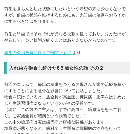
前歯をきちんとした状態にしたいという希望の方は少なくないで
すが、前歯の状態を維持するためにも、大臼歯の治療をおろそか
にするべきではありません。
前歯と臼歯ではそれぞれが異なる役割を担っており、片方だけが
存在して、良い状態が続くことはありえないからなのです。
奥歯の欠損放置に伴う "悲劇" とは？
より
入れ歯を拒否し続けた6５歳女性の話 その２
前回のコラムで、毎日の食事をつくるお母さんが歯の治療を疎か
にすることによる意外な影響についてお話しました。
軟食を続けていると、族全員が高血圧、糖尿病、肥満をはじめと
した生活習慣病になるというのがその要旨です。
（現に、この方のご主人は、すでに高血圧、糖尿病を患ってお
り、ご家族全員が肥満という状態でした。）
この中の糖尿病は実は歯周病と密接な関係があります。
糖尿病が悪くなると、歯科で一生懸命に歯周病の治療を行って