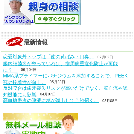
最新情報
恋愛対象外トップは「歯の黄ばみ・口臭」
07月02日
腸内細菌叢が整っていれば、歯周病重症化防止が可能
に？！
06月04日
MMA系プライマーにバナジウムを添加することで、PEEK
冠の接着性が向上。
05月23日
反対咬合は歯牙喪失リスクが高いだけでなく、脳血流や認
知機能にも影響
04月07日
高血糖患者の唾液に糖が滲出してう蝕招く。
03月08日