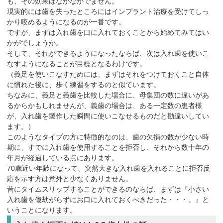
も、その効果はなかなかでません。
現実的には歯を失ったところにはインプラント治療を受けてしっ
かり咬めるようになるのが一番です。
ですが、まずは入れ歯を口に入れておくことから始めてみてはい
かがでしょうか。
そして、それができるようになったならば、次は入れ歯を使いこ
なすようになることが目標となるわけです。
（義足を使いこなすためには、まずはそれをつけておくこと自体
に慣れた後に、歩く練習をするのと似ています。
ちなみに、義足と義歯を比較した場合に、母集団の数に違いがあ
るからかもしれませんが、義歯の場合は、ある一定数の患者様
が、入れ歯を製作した瞬間に使いこなせるものだと勘違いしてい
ます。）
このようなタイプの方に特徴的なのは、歯の欠損の数が少ない時
期に、すでに入れ歯を使用することを拒否し、それから数十年の
年月が経過している点にあります。
70歳近い年齢になって、突然大きな入れ歯を入れることに拒否反
応を示す方は意外と少なくありません。
昔にタイムスリップすることができるのならば、まずは『小さい
入れ歯を億劫がらずにお口に入れておくべきだった・・・。』と
いうことになります。